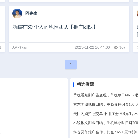
阿先生
】
新疆有30 个人的地推团队【推广团队】
3
APP拉新
2023-11-22 10:44:00
367
1
精选资源
手机看短剧广告变现，单机单日60-1
京东美团地推日结，单15分钟佣金150-
美团闪购拍照交单 不用注册 300元/店
小说推文副业日结，手机半小时日赚20
遍
抖音买单推广合作，佣金70-500元*