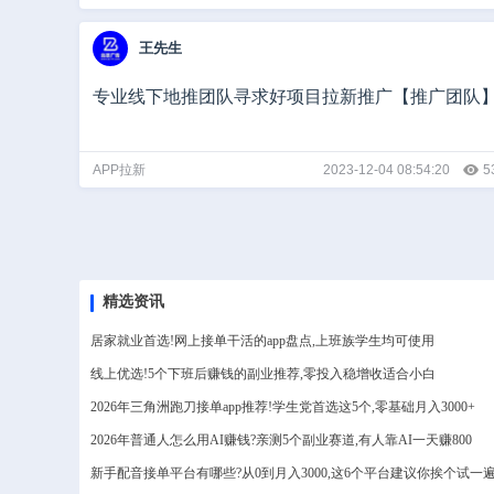
王先生
专业线下地推团队寻求好项目拉新推广【推广团队
APP拉新
2023-12-04 08:54:20
5
精选资讯
居家就业首选!网上接单干活的app盘点,上班族学生均可使用
线上优选!5个下班后赚钱的副业推荐,零投入稳增收适合小白
2026年三角洲跑刀接单app推荐!学生党首选这5个,零基础月入3000+
2026年普通人怎么用AI赚钱?亲测5个副业赛道,有人靠AI一天赚800
新手配音接单平台有哪些?从0到月入3000,这6个平台建议你挨个试一