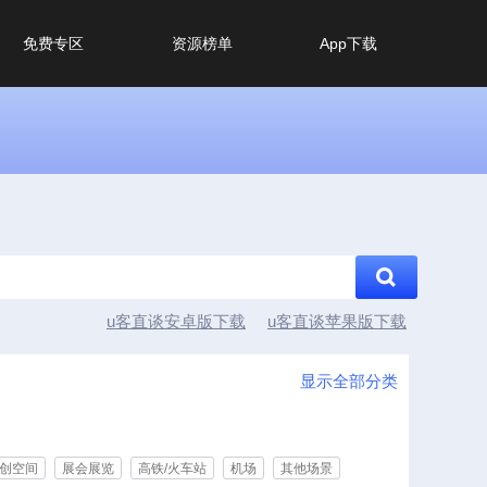
免费专区
资源榜单
App下载
u客直谈安卓版下载
u客直谈苹果版下载
显示全部分类
创空间
展会展览
高铁/火车站
机场
其他场景