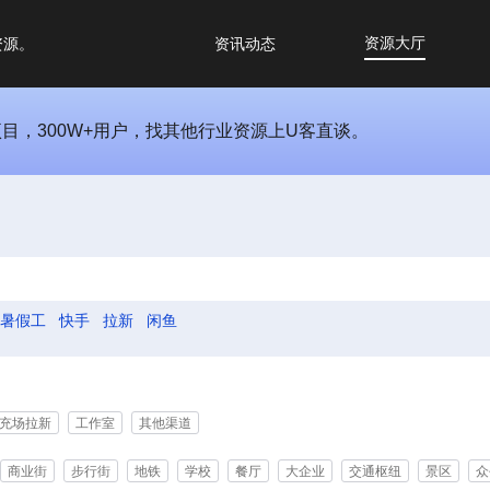
资源大厅
资源。
资讯动态
项目，300W+用户，找其他行业资源上U客直谈。
暑假工
快手
拉新
闲鱼
充场拉新
工作室
其他渠道
商业街
步行街
地铁
学校
餐厅
大企业
交通枢纽
景区
众