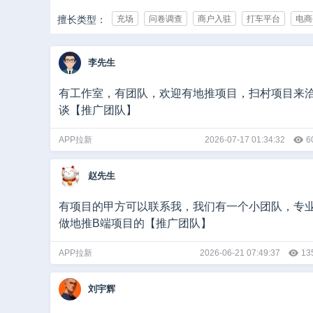
擅长类型：
充场
问卷调查
商户入驻
打车平台
电商
承接行业：
IT/互联网
游戏
影视/动漫
亲子/母婴
教
李先生
娱乐/休闲
媒体
广告/公关/展览
医疗健康
团队规模：
0-10人
10-50人
50-500人
500-1000人
有工作室，有团队，欢迎有地推项目，扫村项目来
谈【推广团队】
推广日量：
1-50
50-500
500-5000
5000-10000
1
APP拉新
2026-07-17 01:34:32
6
赵先生
有项目的甲方可以联系我，我们有一个小团队，专
做地推B端项目的【推广团队】
APP拉新
2026-06-21 07:49:37
13
刘宇辉