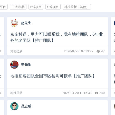
平台
门店/机构
B端项目
C端项目
地推拉新（其他）
育/培训
化妆品/美容
快消/食品
企业服务
办公用品/生活用品
旅游
赵先生
通讯
能源/制造
智能产业
服装/服饰
家电/数码/手机
政府
其他
1000人以上
洽
京东秒送，甲方可以联系我，我有地推团队，6年业
务的老团队【推广团队】
0000-100000
10万以上
0
其他拉新
2026-07-06 07:39:27
47
辛先生
业
地推拓客团队全国市区县均可接单【推广团队】
5
地推团队
2026-04-20 11:15:33
240
吕忠咸