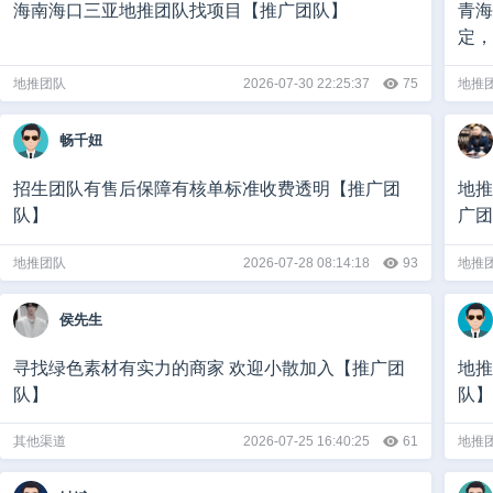
海南海口三亚地推团队找项目【推广团队】
青海
定，
地推团队
2026-07-30 22:25:37
75
地推
畅千妞
招生团队有售后保障有核单标准收费透明【推广团
地推
队】
广团
地推团队
2026-07-28 08:14:18
93
地推
侯先生
寻找绿色素材有实力的商家 欢迎小散加入【推广团
地推
队】
队】
其他渠道
2026-07-25 16:40:25
61
地推