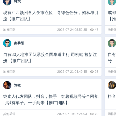
钟斌
现有江西赣州各大夜市点位，寻绿色任务，如私域引
成都
流【推广团队】
【推
地推团队
2026-07-24 05:52:35
47
地推
秦黎阳
自有30人地推团队承接全国享道出行 司机端 拉新注
自有万
册 【推广团队】
号，
地推团队
2026-07-21 04:49:45
93
地推
刘微
纯素人代发团队，抖音，快手，红薯视频号等全网都
抖音
可以有单子。一手商来【推广团队】
其他渠道
2026-07-19 07:24:03
70
网推