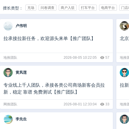
擅长类型：
充场
问卷调查
商户入驻
打车平台
电商平台
门店
承接行业：
IT/互联网
游戏
影视/动漫
亲子/母婴
教育/培训
化
卢伟明
娱乐/休闲
媒体
广告/公关/展览
医疗健康
通讯
能
团队规模：
0-10人
10-50人
50-500人
500-1000人
1000人以上
拉承接拉新任务，欢迎源头来单【推广团队】
北京
推广日量：
1-50
50-500
500-5000
5000-10000
10000-100000
地推团队
2026-08-05 10:22:05
57
地推
黄凤莲
专业线上千人团队，承接各类公司商场新客会员拉
拉新
新，稳定 靠谱 免费测试【推广团队】
网推团队
2026-08-01 12:33:04
33
地推
李先生