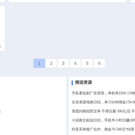
1
1
2
3
4
5
6
精选资源
手机看短剧广告变现，单机单日60-1
京东美团地推日结，单15分钟佣金150-
遍
美团闪购拍照交单 不用注册 300元/店
小说推文副业日结，手机半小时日赚20
抖音买单推广合作，佣金70-500元*