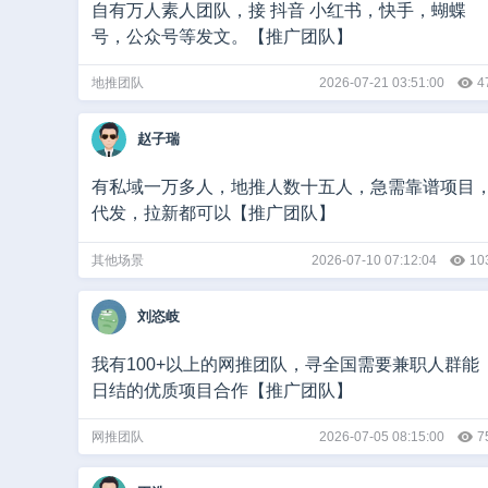
自有万人素人团队，接 抖音 小红书，快手，蝴蝶
号，公众号等发文。【推广团队】
地推团队
2026-07-21 03:51:00
4
赵子瑞
有私域一万多人，地推人数十五人，急需靠谱项目
代发，拉新都可以【推广团队】
其他场景
2026-07-10 07:12:04
10
刘恣岐
我有100+以上的网推团队，寻全国需要兼职人群能
日结的优质项目合作【推广团队】
网推团队
2026-07-05 08:15:00
7