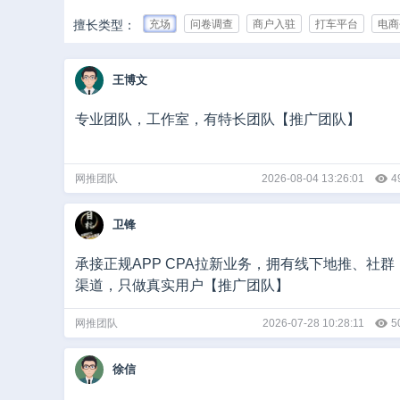
擅长类型：
充场
问卷调查
商户入驻
打车平台
电商
承接行业：
IT/互联网
游戏
影视/动漫
亲子/母婴
教
王博文
娱乐/休闲
媒体
广告/公关/展览
医疗健康
团队规模：
0-10人
10-50人
50-500人
500-1000人
专业团队，工作室，有特长团队【推广团队】
推广日量：
1-50
50-500
500-5000
5000-10000
1
网推团队
2026-08-04 13:26:01
4
卫锋
承接正规APP CPA拉新业务，拥有线下地推、社群
渠道，只做真实用户【推广团队】
网推团队
2026-07-28 10:28:11
5
徐信