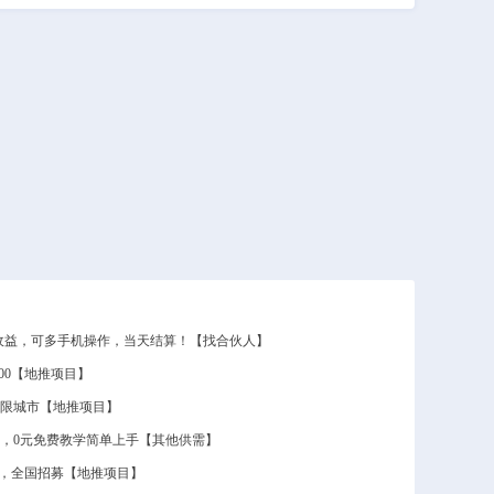
50收益，可多手机操作，当天结算！【找合伙人】
600【地推项目】
 不限城市【地推项目】
0，0元免费教学简单上手【其他供需】
结算，全国招募【地推项目】