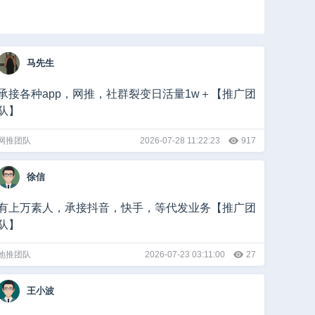
酒店
汽车
餐饮
婚庆
房产
家居建材
家政服务
马先生
行业
承接各种app，网推，社群裂变日活量1w＋【推广团
队】
网推团队
2026-07-28 11:22:23
917
徐信
有上万素人，承接抖音，快手，等代发业务【推广团
队】
地推团队
2026-07-23 03:11:00
27
王小波