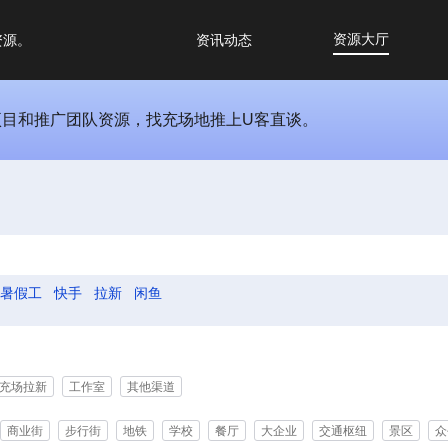
资源大厅
资源。
资讯动态
推项目和推广团队资源，找充场地推上U客直谈。
暑假工
快手
拉新
闲鱼
充场拉新
工作室
其他渠道
商业街
步行街
地铁
学校
餐厅
大企业
交通枢纽
景区
众