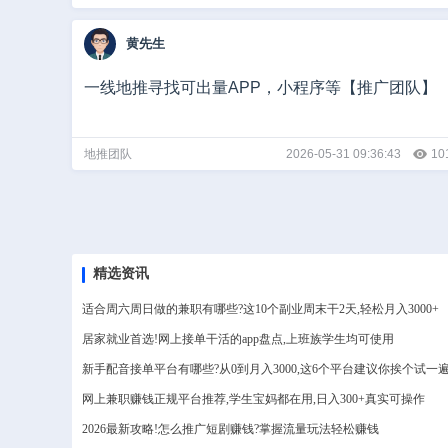
黄先生
一线地推寻找可出量APP，小程序等【推广团队】
地推团队
2026-05-31 09:36:43
10
精选资讯
适合周六周日做的兼职有哪些?这10个副业周末干2天,轻松月入3000+
居家就业首选!网上接单干活的app盘点,上班族学生均可使用
新手配音接单平台有哪些?从0到月入3000,这6个平台建议你挨个试一
网上兼职赚钱正规平台推荐,学生宝妈都在用,日入300+真实可操作
2026最新攻略!怎么推广短剧赚钱?掌握流量玩法轻松赚钱