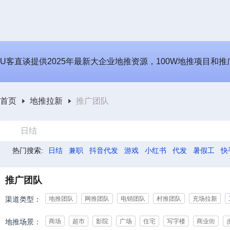
U客直谈提供2025年最新大企业地推资源，100W地推项目和
首页
地推拉新
推广团队
日结
热门搜索:
日结
兼职
抖音代发
游戏
小红书
代发
暑假工
快
推广团队
渠道类型：
地推团队
网推团队
电销团队
村推团队
充场拉新
地推场景：
商场
超市
影院
广场
住宅
写字楼
商业街