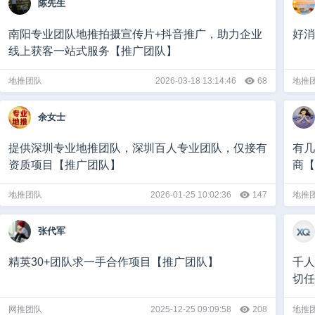
陈先生
南阳专业团队地推拍摄宣传片+抖音推广，助力企业
好消
线上获客一站式服务【推广团队】
地推团队
2026-03-18 13:14:46
68
地推
余女士
提供深圳专业地推团队，深圳百人专业团队，仅接有
有几
资质项目【推广团队】
商【
地推团队
2026-01-25 10:02:36
147
地推
张代军
精英30+团队求一手合作项目【推广团队】
千人
切任
网推团队
2025-12-25 09:09:58
208
地推