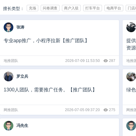
擅长类型：
充场
问卷调查
商户入驻
打车平台
电商平台
门店
承接行业：
IT/互联网
游戏
影视/动漫
亲子/母婴
教育/培训
化
张涛
娱乐/休闲
媒体
广告/公关/展览
医疗健康
通讯
能
团队规模：
0-10人
10-50人
50-500人
500-1000人
1000人以上
专业app推广，小程序拉新【推广团队】
提供
资源
推广日量：
1-50
50-500
500-5000
5000-10000
10000-100000
地推团队
2026-07-09 11:53:50
287
地推
罗立兵
1300人团队，需要推广任务。【推广团队】
绿色
网推团队
2026-07-05 09:37:20
275
网推
冯先生