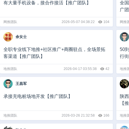
有大量手机设备，接合作接活【推广团队】
全国
广团
网推团队
2026-05-07 04:38:22
104
网推
余女士
全职专业线下地推+社区推广+商圈驻点，全场景拓
50
客渠道【推广团队】
行街
地推团队
2026-04-17 03:55:38
42
地推
王昌军
承接充电桩场地开发【推广团队】
陕西
【推
地推团队
2026-03-26 21:32:58
166
地推