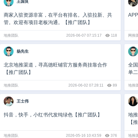
王国良
商家入驻资源非富，在平台有排名。入驻拉新、共
AP
管。欢迎有项目老板沟通。【推广团队】
地推团队
2026-06-07 07:15:17
118
网推
杨先生
北京地推渠道，寻高德旺铺官方服务商挂靠合作
全国
【推广团队】
单二
地推团队
2026-06-02 07:28:11
89
地推
王士伟
抖音，快手，小红书代发纯绿色【推广团队】
地推
【推
地推团队
2026-05-16 10:43:59
376
地推