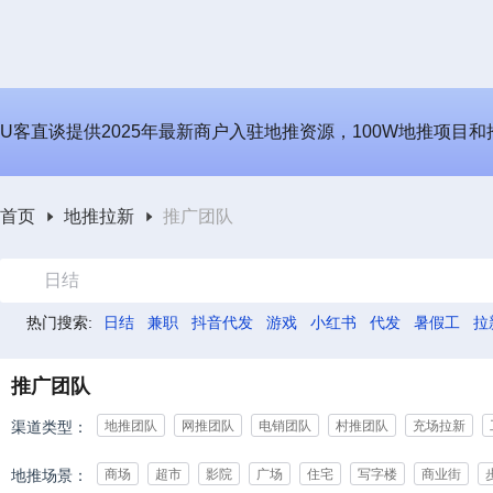
U客直谈提供2025年最新商户入驻地推资源，100W地推项目
首页
地推拉新
推广团队
日结
热门搜索:
日结
兼职
抖音代发
游戏
小红书
代发
暑假工
拉
推广团队
渠道类型：
地推团队
网推团队
电销团队
村推团队
充场拉新
地推场景：
商场
超市
影院
广场
住宅
写字楼
商业街