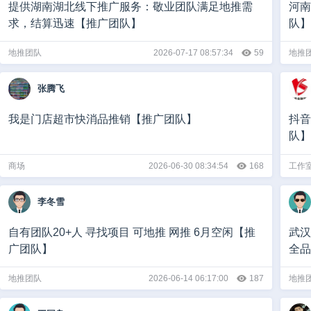
提供湖南湖北线下推广服务：敬业团队满足地推需
河南
求，结算迅速【推广团队】
队】
地推团队
2026-07-17 08:57:34
59
地推
张腾飞
我是门店超市快消品推销【推广团队】
抖音
队】
商场
2026-06-30 08:34:54
168
工作
李冬雪
自有团队20+人 寻找项目 可地推 网推 6月空闲【推
武汉
广团队】
全品
地推团队
2026-06-14 06:17:00
187
地推