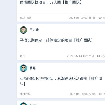
优质团队找项目，万人团【推广团队】
充场拉新
2026-06-10 03:45:46
7
王力锋
寻找长期稳定，结算稳定的项目【推广团队】
超市
2026-05-14 16:57:03
36
曹磊
江浙皖线下地推团队，麻溜迅速啥活都接【推广团
队】
地推团队
2026-04-18 06:22:04
9