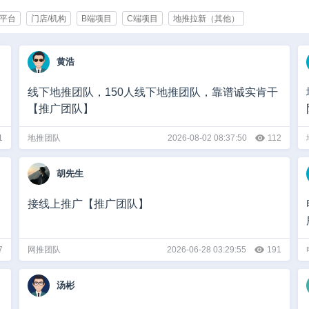
平台
门店/机构
B端项目
C端项目
地推拉新（其他）
育/培训
化妆品/美容
快消/食品
企业服务
办公用品/生活用品
旅游
黄浩
通讯
能源/制造
智能产业
服装/服饰
家电/数码/手机
政府
其他
1000人以上
线下地推团队，150人线下地推团队，靠谱诚实肯干
【推广团队】
0000-100000
10万以上
1
地推团队
2026-08-02 08:37:50
112
胡先生
接线上推广【推广团队】
7
网推团队
2026-06-28 03:29:55
191
汤彬