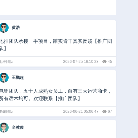
酒店
汽车
餐饮
婚庆
房产
家居建材
家政服务
黄浩
行业
地推团队承接一手项目，踏实肯干真实反馈【推广团
队】
地推团队
2026-07-25 16:10:23
45
王鹏超
电销团队，五十人成熟女员工，自有三大运营商卡，
所有话术均可。欢迎联系【推广团队】
电销团队
2026-06-21 05:06:47
67
全教俊