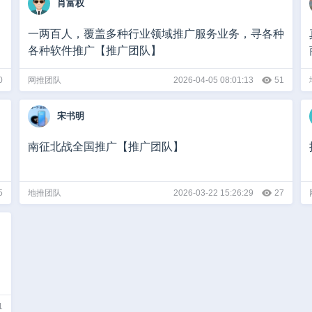
肖富权
一两百人，覆盖多种行业领域推广服务业务，寻各种
各种软件推广【推广团队】
0
网推团队
2026-04-05 08:01:13
51
宋书明
南征北战全国推广【推广团队】
5
地推团队
2026-03-22 15:26:29
27
1