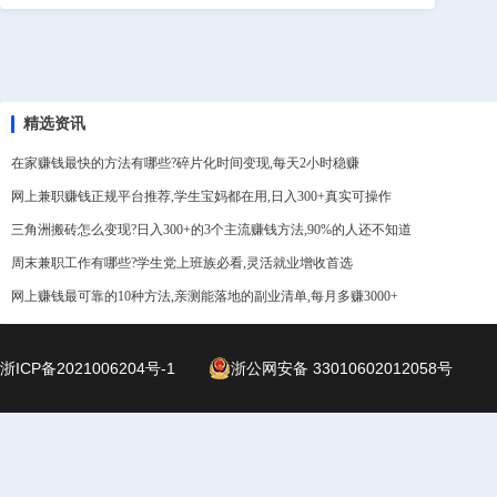
精选资讯
在家赚钱最快的方法有哪些?碎片化时间变现,每天2小时稳赚
网上兼职赚钱正规平台推荐,学生宝妈都在用,日入300+真实可操作
三角洲搬砖怎么变现?日入300+的3个主流赚钱方法,90%的人还不知道
周末兼职工作有哪些?学生党上班族必看,灵活就业增收首选
网上赚钱最可靠的10种方法,亲测能落地的副业清单,每月多赚3000+
浙ICP备2021006204号-1
浙公网安备 33010602012058号