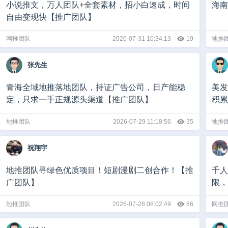
小说推文，万人团队+全套素材，招小白速成，时间
海南
自由变现快【推广团队】
网推团队
2026-07-31 10:34:13
19
地推
张先生
青海全域地推落地团队，持证广告公司，日产能稳
美发
定，只求一手正规源头渠道【推广团队】
积累
地推团队
2026-07-29 11:18:56
35
地推
祝翔宇
地推团队寻绿色优质项目！短剧漫剧二创合作！【推
千人
广团队】
限，
地推团队
2026-07-28 08:02:49
66
网推