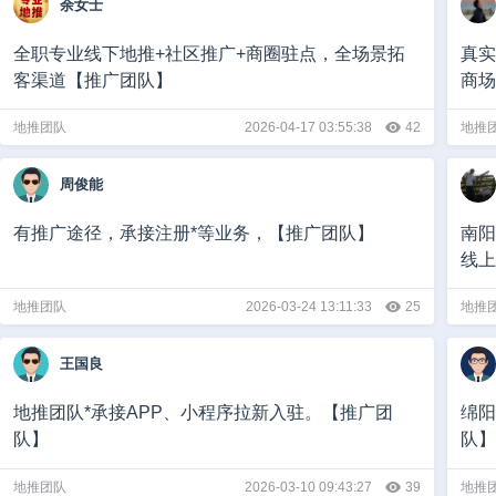
余女士
全职专业线下地推+社区推广+商圈驻点，全场景拓
真实
客渠道【推广团队】
商场
地推团队
2026-04-17 03:55:38
42
地推
周俊能
有推广途径，承接注册*等业务，【推广团队】
南阳
线上
地推团队
2026-03-24 13:11:33
25
地推
王国良
地推团队*承接APP、小程序拉新入驻。【推广团
绵阳
队】
队】
地推团队
2026-03-10 09:43:27
39
地推