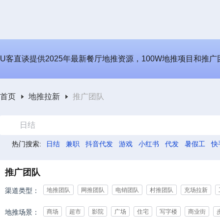
U客直谈提供2025年最新餐厅地推资源，100W地推项目和推
首页
地推拉新
推广团队
日结
热门搜索:
日结
兼职
抖音代发
游戏
小红书
代发
暑假工
快
推广团队
渠道类型：
地推团队
网推团队
电销团队
村推团队
充场拉新
地推场景：
商场
超市
影院
广场
住宅
写字楼
商业街