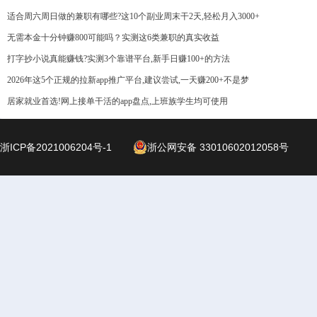
适合周六周日做的兼职有哪些?这10个副业周末干2天,轻松月入3000+
无需本金十分钟赚800可能吗？实测这6类兼职的真实收益
打字抄小说真能赚钱?实测3个靠谱平台,新手日赚100+的方法
2026年这5个正规的拉新app推广平台,建议尝试,一天赚200+不是梦
居家就业首选!网上接单干活的app盘点,上班族学生均可使用
浙ICP备2021006204号-1
浙公网安备 33010602012058号