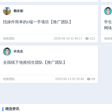
赖友彬
找操作简单的c端一手项目【推广团队】
学生
网络
地推团队
2026-06-16 11:46:17
221
地推
许先生
全国线下地推招生团队【推广团队】
地推团队
2026-06-13 02:35:46
89
精选资讯