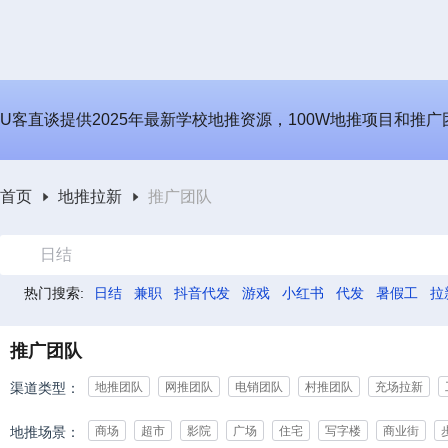
U客直谈提供2025年最新学校地推资源，100W地推项目和推
首页
地推拉新
推广团队
日结
热门搜索:
日结
兼职
抖音代发
游戏
小红书
代发
暑假工
拉
推广团队
渠道类型：
地推团队
网推团队
电销团队
村推团队
充场拉新
地推场景：
商场
超市
影院
广场
住宅
写字楼
商业街