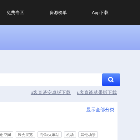
免费专区
资源榜单
App下载
u客直谈安卓版下载
u客直谈苹果版下载
显示全部分类
创空间
展会展览
高铁/火车站
机场
其他场景