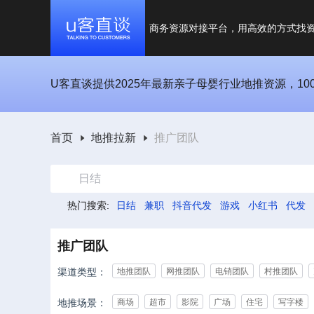
商务资源对接平台，用高效的方式找
U客直谈提供2025年最新亲子母婴行业地推资源，1
首页
地推拉新
推广团队
日结
热门搜索:
日结
兼职
抖音代发
游戏
小红书
代发
推广团队
渠道类型：
地推团队
网推团队
电销团队
村推团队
地推场景：
商场
超市
影院
广场
住宅
写字楼