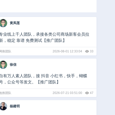
酒店
汽车
餐饮
婚庆
房产
家居建材
家政服务
黄凤莲
行业
专业线上千人团队，承接各类公司商场新客会员拉
新，稳定 靠谱 免费测试【推广团队】
网推团队
2026-08-01 12:33:04
33
徐信
自有万人素人团队，接 抖音 小红书，快手，蝴蝶
号，公众号等发文。【推广团队】
地推团队
2026-07-21 03:51:00
47
杨建明