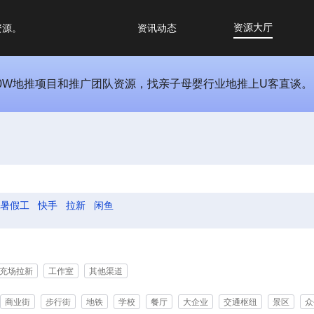
资源大厅
资源。
资讯动态
00W地推项目和推广团队资源，找亲子母婴行业地推上U客直谈。
暑假工
快手
拉新
闲鱼
充场拉新
工作室
其他渠道
商业街
步行街
地铁
学校
餐厅
大企业
交通枢纽
景区
众