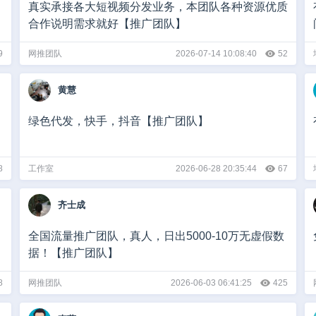
真实承接各大短视频分发业务，本团队各种资源优质
合作说明需求就好【推广团队】
9
网推团队
2026-07-14 10:08:40
52
黄慧
绿色代发，快手，抖音【推广团队】
有
8
工作室
2026-06-28 20:35:44
67
齐士成
全国流量推广团队，真人，日出5000-10万无虚假数
据！【推广团队】
8
网推团队
2026-06-03 06:41:25
425