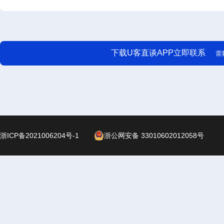
下载U客直谈APP立即联系
需
浙ICP备2021006204号-1
浙公网安备 33010602012058号