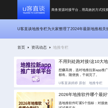
商务资源对接平台，用高效的方式找
U客直谈地推专栏为大家整理了2024年最新地推相
首页
资讯动态
地推专栏
不用到处跑对接!这10大
想赚高佣，选对地推拉新app推
都有。随便挑，干就完了。
U客直谈婷婷
原创
地推专栏
2026年地推软件哪个最
选地推软件盯紧5个指标：对接
试试最实在。