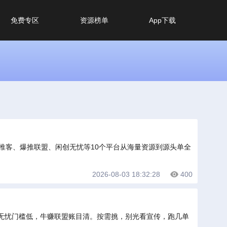
免费专区
资源榜单
App下载
推客、爆推联盟、闲创无忧等10个平台从海量资源到源头单全
2026-08-03 18:32:28
400
无忧门槛低，牛赚联盟账目清。按需挑，别光看宣传，跑几单