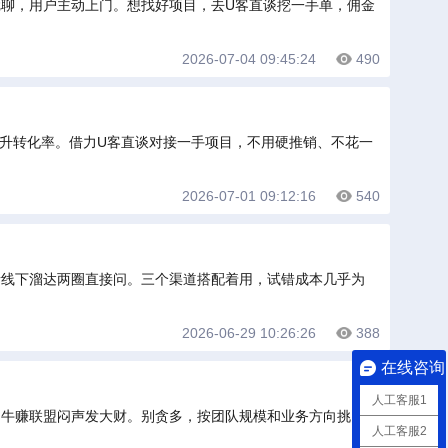
尬聊，用户主动上门。想找好项目，去U客直谈挖一手单，佣金
2026-07-04 09:45:24
490
升转化率。借力U客直谈对接一手项目，不用硬推销、不花一
2026-07-01 09:12:16
540
者线下溜达两圈直接问。三个渠道搭配着用，试错成本几乎为
2026-06-29 10:26:26
388
在线咨询
人工客服1
牛赚联盟闷声发大财。别贪多，按团队规模和业务方向挑1-2
人工客服2