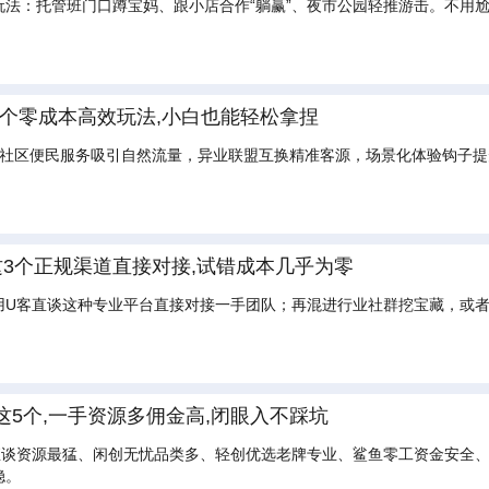
玩法：托管班门口蹲宝妈、跟小店合作“躺赢”、夜市公园轻推游击。不用
?3个零成本高效玩法,小白也能轻松拿捏
：社区便民服务吸引自然流量，异业联盟互换精准客源，场景化体验钩子提
3个正规渠道直接对接,试错成本几乎为零
用U客直谈这种专业平台直接对接一手团队；再混进行业社群挖宝藏，或
5个,一手资源多佣金高,闭眼入不踩坑
谈资源最猛、闲创无忧品类多、轻创优选老牌专业、鲨鱼零工资金安全、
稳。