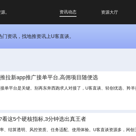
资讯动态
资源。
资源大厅
关热门资讯，找地推资讯上U客直谈。
地推拉新app推广接单平台,高佣项目随便选
广接单平台是关键。别再东奔西跑求人对接了，U客直谈、轻创优选、羚羊
好?看这5个硬核指标,3分钟选出真王者
效率、结算透明、风控资质、任务适配、使用体验。U客直谈资源多，闲创