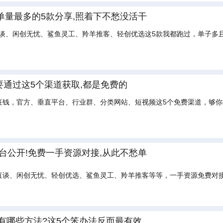
!单量最多的5款分享,照着下不愁没活干
直谈、闲创无忧、鲨鱼灵工、羚羊推客、轻创优选这5款我都跑过，单子
主要通过这5个渠道获取,都是免费的
枉钱，官方、垂直平台、行业群、分类网站、短视频这5个免费渠道，够
平台公开!免费一手资源对接,从此不愁单
客直谈、闲创无忧、轻创优选、鲨鱼灵工、羚羊推客等等，一手资源免费
地推有哪些方法?这5个笨办法反而最有效