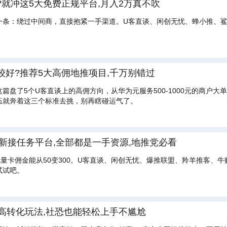
就冲这5大免费正规平台,月入2万真不吹
一条：绕过中间商，直接抱紧一手渠道。U客直谈、闲创无忧、蜂小推、鲨
好?推荐5大高佣地推项目,千万别错过
篇盘了5个U客直谈上的高佣方向，从华为元服务500-1000元的商户
伍就奔着这三个标准去挑，别再瞎碰运气了。
拉新接任务平台,全部都是一手资源,地推党必看
流量卡佣金能从50变300。U客直谈、闲创无忧、爆推联盟、羚羊推客、
试试吧。
高转化玩法,社恐也能轻松上手不尴尬