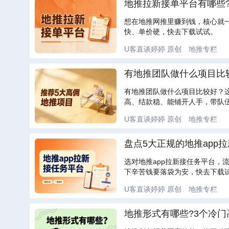
地推拉新接单平台有哪些?
想在地推网推里赚到钱，核心就
快、单价硬，快去下载试试。
U客直谈婷婷
原创
地推专栏
有地推团队做什么项目比较
有地推团队做什么项目比较好？这
高、结款稳、能铺开人手，带队
U客直谈婷婷
原创
地推专栏
盘点5大正规的地推app
选对地推app拉新接任务平台，
下辛苦钱要落袋为安，快去下载
U客直谈婷婷
原创
地推专栏
地推形式有哪些?3个冷门