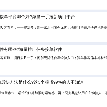
推接单平台哪个好?海量一手拉新项目平台
选U客直谈，一手资源多；新手试水用闲创无忧；地推社群信息快但风险
软件有哪些?海量推广任务接单软件
U客直谈，项目多且一手；闲创无忧适合零经验入门；羚羊推客偏本地长
流的最快方法是什么?这3个狠招99%的人不知道
停留点位，话术给好处加限时紧迫感，再上裂变奖励让用户主动拉人，这三