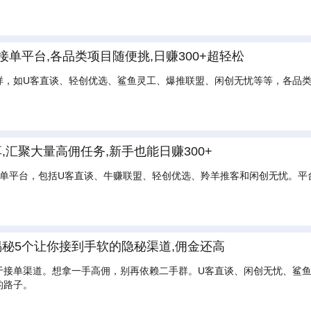
接单平台,各品类项目随便挑,日赚300+超轻松
样，如U客直谈、轻创优选、鲨鱼灵工、爆推联盟、闲创无忧等等，各品
。
,汇聚大量高佣任务,新手也能日赚300+
接单平台，包括U客直谈、牛赚联盟、轻创优选、羚羊推客和闲创无忧。平
秘5个让你接到手软的隐秘渠道,佣金还高
于接单渠道。想拿一手高佣，别再依赖二手群。U客直谈、闲创无忧、鲨鱼
的路子。