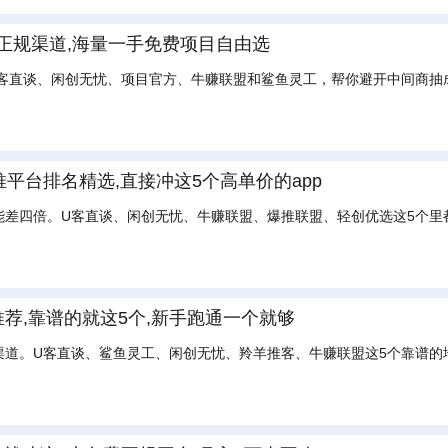
正规渠道,海量一手免费项目自由选
U客直谈、闲创无忧、项目官方、牛赚联盟和鲨鱼灵工，帮你避开中间商抽
推平台排名精选,直接冲这5个高单价的app
能差四倍。U客直谈、闲创无忧、牛赚联盟、爆推联盟、轻创优选这5个里
推荐,靠谱的就这5个,新手跑通一个就够
道。U客直谈、鲨鱼灵工、闲创无忧、羚羊推客、牛赚联盟这5个靠谱的