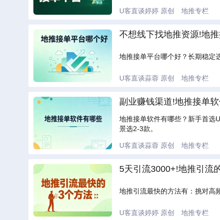
U客直谈婷婷
原创
地推专栏
不想线下找地推资源!地
地推接单平台哪个好？长期稳定
U客直谈蒜蓉
原创
地推专栏
副业赚钱渠道!地推接单
地推接单软件有哪些？新手首选
景选2-3款。
U客直谈蒜蓉
原创
地推专栏
5天引流3000+!地推引
地推引流最快的方法有：挑对高频
U客直谈婷婷
原创
地推专栏