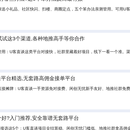
摊送小礼品、社区快闪、扫楼、商圈定点，五个笨办法亲测管用。可用U
?试试这3个渠道,各种地推高手等你合作
管用：U客直谈这类平台对接快，社群里藏着好项目，线下一看一个准。
推平台精选,无套路高佣金接单平台
直接摊牌：U客直谈一手资源免对接费、闲创无忧新手友好、地推社群免
。
个好?入门推荐,安全靠谱无套路平台
直接选这5个：U客直谈项目全结算稳、闲创无忧门槛低、地推社群拿高