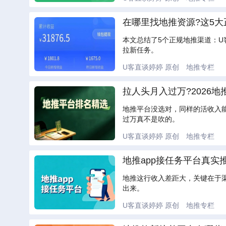
在哪里找地推资源?这5大
本文总结了5个正规地推渠道：
拉新任务。
U客直谈婷婷
原创
地推专栏
拉人头月入过万?2026地
地推平台没选对，同样的活收入
过万真不是吹的。
U客直谈婷婷
原创
地推专栏
地推app接任务平台真实
地推这行收入差距大，关键在于渠
出来。
U客直谈婷婷
原创
地推专栏