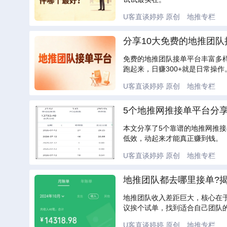
U客直谈婷婷
原创
地推专栏
分享10大免费的地推团队
免费的地推团队接单平台丰富多
跑起来，日赚300+就是日常操作
U客直谈婷婷
原创
地推专栏
5个地推网推接单平台分享
本文分享了5个靠谱的地推网推
低效，动起来才能真正赚到钱。
U客直谈婷婷
原创
地推专栏
地推团队都去哪里接单?揭
地推团队收入差距巨大，核心在
议挨个试单，找到适合自己团队
U客直谈婷婷
原创
地推专栏