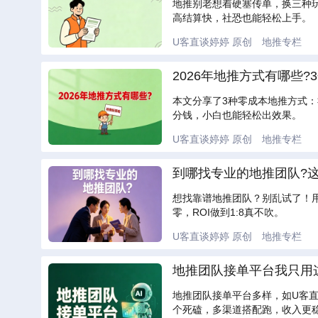
地推别老想着硬塞传单，换三种
高结算快，社恐也能轻松上手。
U客直谈婷婷
原创
地推专栏
2026年地推方式有哪些
本文分享了3种零成本地推方式
分钱，小白也能轻松出效果。
U客直谈婷婷
原创
地推专栏
到哪找专业的地推团队?这
想找靠谱地推团队？别乱试了！
零，ROI做到1:8真不吹。
U客直谈婷婷
原创
地推专栏
地推团队接单平台我只用这
地推团队接单平台多样，如U客直
个死磕，多渠道搭配跑，收入更