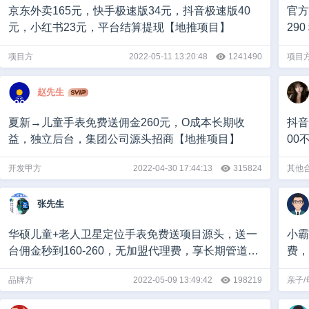
京东外卖165元，快手极速版34元，抖音极速版40
官方
元，小红书23元，平台结算提现【地推项目】
29
项目方
2022-05-11 13:20:48
1241490
项目
赵先生
夏新→儿童手表免费送佣金260元，O成本长期收
抖音
益，独立后台，集团公司源头招商【地推项目】
00
开发甲方
2022-04-30 17:44:13
315824
其他
张先生
华硕儿童+老人卫星定位手表免费送项目源头，送一
小霸
台佣金秒到160-260，无加盟代理费，享长期管道收
费，
益【地推项目】
品牌方
2022-05-09 13:49:42
198219
亲子/