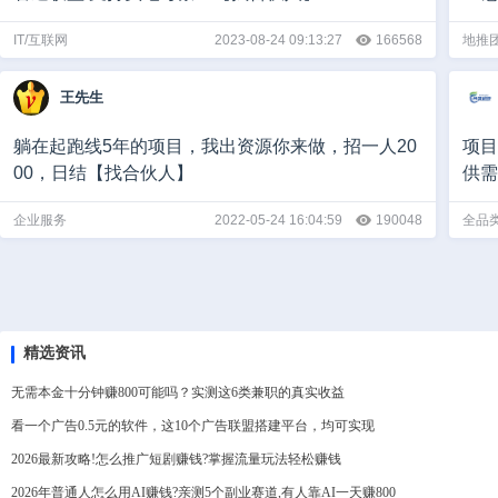
IT/互联网
2023-08-24 09:13:27
166568
地推
王先生
躺在起跑线5年的项目，我出资源你来做，招一人20
项目
00，日结【找合伙人】
供需
企业服务
2022-05-24 16:04:59
190048
全品
精选资讯
无需本金十分钟赚800可能吗？实测这6类兼职的真实收益
看一个广告0.5元的软件，这10个广告联盟搭建平台，均可实现
2026最新攻略!怎么推广短剧赚钱?掌握流量玩法轻松赚钱
2026年普通人怎么用AI赚钱?亲测5个副业赛道,有人靠AI一天赚800