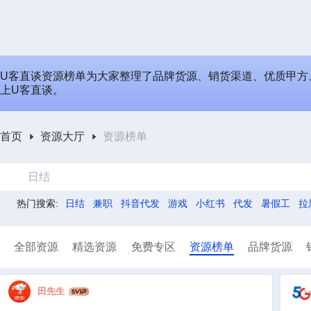
U客直谈资源榜单为大家整理了品牌货源、销货渠道、优质甲方
上U客直谈。
首页
资源大厅
资源榜单
日结
热门搜索:
日结
兼职
抖音代发
游戏
小红书
代发
暑假工
拉
全部资源
精选资源
免费专区
资源榜单
品牌货源
田先生