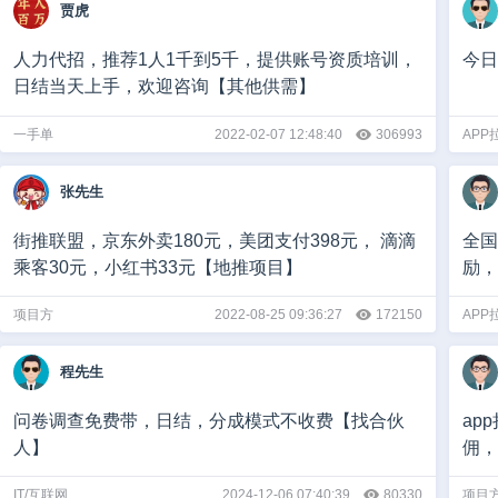
贾虎
人力代招，推荐1人1千到5千，提供账号资质培训，
今日
日结当天上手，欢迎咨询【其他供需】
一手单
2022-02-07 12:48:40
306993
APP
张先生
街推联盟，京东外卖180元，美团支付398元， 滴滴
全国
乘客30元，小红书33元【地推项目】
励，
项目方
2022-08-25 09:36:27
172150
APP
程先生
问卷调查免费带，日结，分成模式不收费【找合伙
ap
人】
佣，
随时
IT/互联网
2024-12-06 07:40:39
80330
项目