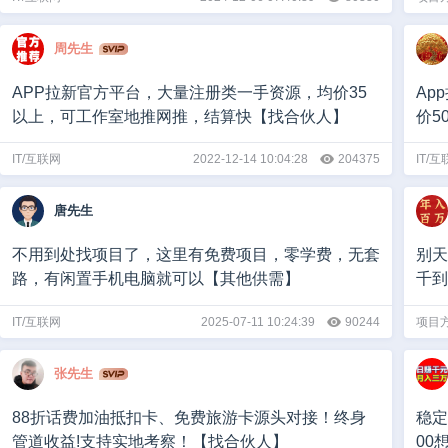
周先生
APP拉新官方平台，大量注册类一手资源，均价35
Ap
以上，可工作室地推网推，结算快【找合伙人】
价5
IT/互联网
2022-12-14 10:04:28
204375
IT/
唐先生
不用到处找项目了，这里有免费项目，零学费，无套
别天
路，有闲置手机电脑就可以【其他供需】
千到
IT/互联网
2025-07-11 10:24:39
90244
项目
张先生
88折话费加油抵扣卡、免费旅游卡源头对接！终身
稳定
管道收益!支持实地考察！【找合伙人】
00