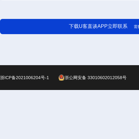
下载U客直谈APP立即联系
需
浙ICP备2021006204号-1
浙公网安备 33010602012058号