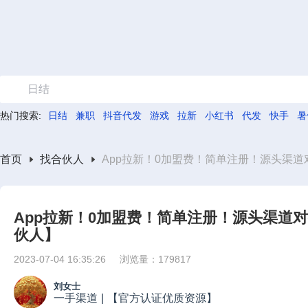
日结
热门搜索:
日结
兼职
抖音代发
游戏
拉新
小红书
代发
快手
暑
首页
找合伙人
App拉新！0加盟费！简单注册！源头渠道
App拉新！0加盟费！简单注册！源头渠道
伙人】
2023-07-04 16:35:26
浏览量：179817
刘女士
一手渠道
|
【官方认证优质资源】