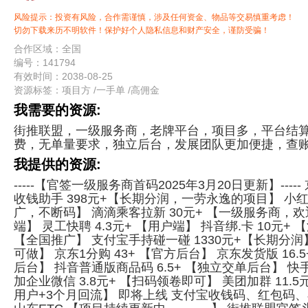
风险提示：投资有风险，合作需谨慎，涉及任何资金、物品等交易慎重考虑！
切勿下载来历不明软件！保护好个人隐私信息和财产安全，谨防受骗！
合作区域：全国
编号：141794
有效时间：2038-08-25
资源标签：
项目方
/
一手单
/
高佣金
我需要的资源:
街推联盟，一级服务商，老牌平台，项目多，平台结
费，无单量要求，独立后台，发展团队更加便捷，查
我提供的资源:
-----【官签一级服务商首码2025年3月20日更新】----
收钱助手 398元+【长期分润，一劳永逸的项目】 小红书
广，不断码】 滴滴乘客拉新 30元+ 【一级服务商，欢
端】 灵工快聘 4.3元+ 【用户端】 抖音绑.卡 10元+ 【
【全国推广】 支付宝手持碰一碰 1330元+【长期分润】
可做】 京东1分购 43+ 【官方后台】 京东发货版 16
后台】 抖音普通版商品码 6.5+ 【独立交单后台】 快
加企业微信 3.8元+ 【扫码领卷即可】 美团加群 11.5
用户+3个月回流】 即将上线 支付宝收钱码、红包码