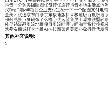
山东ETC 【项目持续更新中···········】 街推
抖音一分购美团圈圈任货行任通行抖音本地生活点淘
买B端C端wifi项目企业支付宝碰一下一个圈圈支付
盒美团优选京东白条京东极速版抖音极速版百度极速
积分兑换点餐码饿了么橙心优选鲨鱼灵工爆推联盟轻
摊促销爆品引流地推项目引流哔哩哔哩淘宝货拉拉视
戏赞友商城打卡地推APP拉新渠道美团小象抖音代发商家
其他补充说明:
1