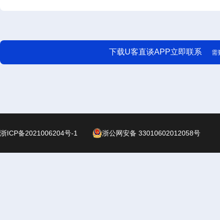
下载U客直谈APP立即联系
需
浙ICP备2021006204号-1
浙公网安备 33010602012058号