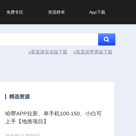
免费专区
资源榜单
App下载
u客直谈安卓版下载
u客直谈苹果版下载
精选资源
哈啰APP拉新、单手机100-150、小白可
上手【地推项目】
2026-05-27 00:59:07