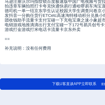
马逊注册沃尔玛指纹锁百度极速版中国广电视频号货
拍违章车辆拍照打卡夸克快通快易行通哈啰易车淘宝直播直
德司机一单一结京东学生认证校园大学生调查问卷京小
发抖音一分购任货行ETCetc高速淘特移动积分兑换
团收钱助手流量卡支付宝碰一下充电宝康之速小象超
电销游戏地推滴滴出行支付宝碰一下172号易共创号卡
游戏打金游戏打米电话卡流量卡京东外卖
==
补充说明：没有任何费用
下载U客直谈APP立即联系
需