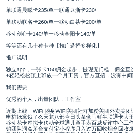
单联通晨曦卡235/单一联通豆浙卡230/
单移动联名卡260/单一移动白茶卡200/单
移动创心卡140/单一移动金阳卡140/单
等等还有几十种卡种【推广选择多样化】
推广说明：
独立app，一张卡150佣金起步，提现无门槛，佣金
+轻轻松松顶上班族一个月工资，官方直招，没有中间
我们需要：
优秀的个人，出量团队，工作室
近期上线：WiFi 随身WIFI美团社群加粉美团外卖
电桩纸鸢饿了么天龙八部今日头条盒马鲜生联通卡大
移动花卡虚拟卡移动全球通儿童手表百威反诈中心工作
销团队洞窝茅台支付宝小程序月入过万回收烟盒回收