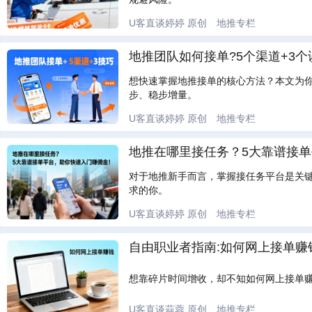
U客直谈婷婷
原创
地推专栏
地推团队如何接单?5个渠道+3个
想快速掌握地推接单的核心方法？本文为你
步、稳步增量。
U客直谈婷婷
原创
地推专栏
地推在哪里接任务？5大靠谱接
对于地推新手而言，掌握接任务平台是关
求的你。
U客直谈婷婷
原创
地推专栏
自由职业者指南:如何网上接单赚
想靠碎片时间增收，却不知如何网上接单
U客直谈蒜蓉
原创
地推专栏