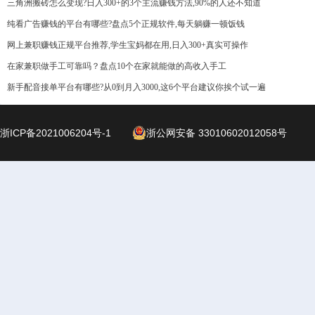
三角洲搬砖怎么变现?日入300+的3个主流赚钱方法,90%的人还不知道
纯看广告赚钱的平台有哪些?盘点5个正规软件,每天躺赚一顿饭钱
网上兼职赚钱正规平台推荐,学生宝妈都在用,日入300+真实可操作
在家兼职做手工可靠吗？盘点10个在家就能做的高收入手工
新手配音接单平台有哪些?从0到月入3000,这6个平台建议你挨个试一遍
浙ICP备2021006204号-1
浙公网安备 33010602012058号