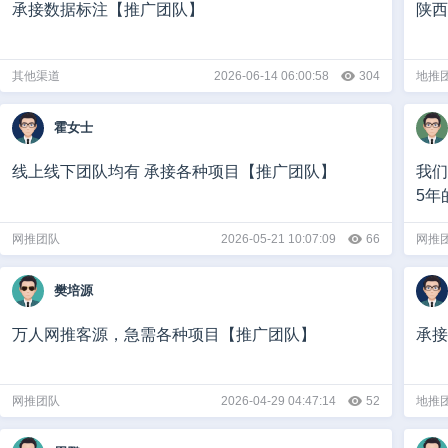
承接数据标注【推广团队】
陕西
其他渠道
2026-06-14 06:00:58
304
地推
霍女士
线上线下团队均有 承接各种项目【推广团队】
我们
5年
网推团队
2026-05-21 10:07:09
66
网推
樊培源
万人网推客源，急需各种项目【推广团队】
承接
网推团队
2026-04-29 04:47:14
52
地推