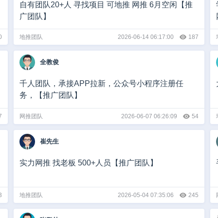
自有团队20+人 寻找项目 可地推 网推 6月空闲【推
广团队】
0
地推团队
2026-06-14 06:17:00
187
全教俊
】
千人团队，承接APP拉新，公众号小程序注册任
务，【推广团队】
7
网推团队
2026-06-07 06:26:09
54
崔先生
实力网推 找老板 500+人员【推广团队】
3
地推团队
2026-05-04 07:35:06
245