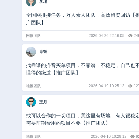
李瑞
全国网推接任务，万人素人团队，高效留资回访【
广团队】
网推团队
2026-04-26 22:16:05
24
肖韬
找靠谱的抖音买单项目，不靠谱，不稳定，自己也
懂得的绕道【推广团队】
地推团队
2026-04-19 10:25:13
12
王月
找可以合作的一切项目，我这里有场地，有人很稳
需要前期费用的项目不要【推广团队】
地推团队
2026-04-10 10:29:12
9