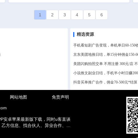
1
2
3
4
5
6
精选资源
手机看短剧广告变现，单机单日60-1
遍
京东美团地推日结，单15分钟佣金150-
美团闪购拍照交单 不用注册 300元/店
小说推文副业日结，手机半小时日赚20
抖音买单推广合作，佣金70-500元*
网站地图
免责声明
com
PP安卓苹果最新版下载，同时u客直谈
方、乙方信息、找合伙人、异业合作、地
赚钱兼职等资讯。