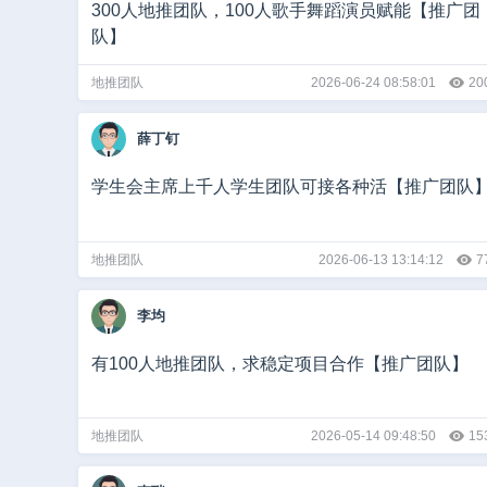
300人地推团队，100人歌手舞蹈演员赋能【推广团
队】
地推团队
2026-06-24 08:58:01
20
薛丁钉
学生会主席上千人学生团队可接各种活【推广团队
地推团队
2026-06-13 13:14:12
7
李均
有100人地推团队，求稳定项目合作【推广团队】
地推团队
2026-05-14 09:48:50
15