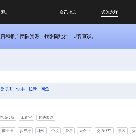
资源大厅
资源。
资讯动态
推项目和推广团队资源，找影院地推上U客直谈。
暑假工
快手
拉新
闲鱼
充场拉新
工作室
其他渠道
商业街
步行街
地铁
学校
餐厅
大企业
交通枢纽
景区
众