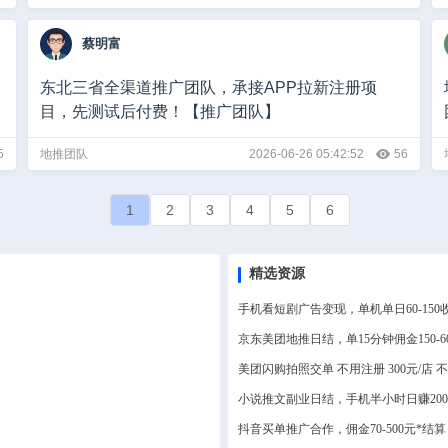
蔡明富
东北三省全渠道推广团队，承接APP拉新注册项
地
目，先测试后付费！【推广团队】
5
地推团队
2026-06-26 05:42:52
56
1
2
3
4
5
6
精选资源
手机看短剧广告变现，单机单日60-1
京东美团地推日结，单15分钟佣金150-
美团闪购拍照交单 不用注册 300元/店
小说推文副业日结，手机半小时日赚20
抖音买单推广合作，佣金70-500元*