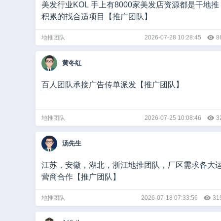
美发行业KOL 手上有8000家美发店资源都是干地推
积累的找合适项目【推广团队】
地推团队
2026-07-28 10:28:45
8
黄冬红
百人团队承接广告传单派发【推广团队】
地推团队
2026-07-25 10:08:46
3
汤先生
江苏，安徽，湖北，浙江地推团队，厂区需求各大
营商合作【推广团队】
地推团队
2026-07-18 07:33:56
31