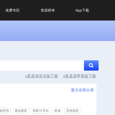
免费专区
资源榜单
App下载
u客直谈安卓版下载
u客直谈苹果版下载
显示全部分类
创空间
展会展览
高铁/火车站
机场
其他场景