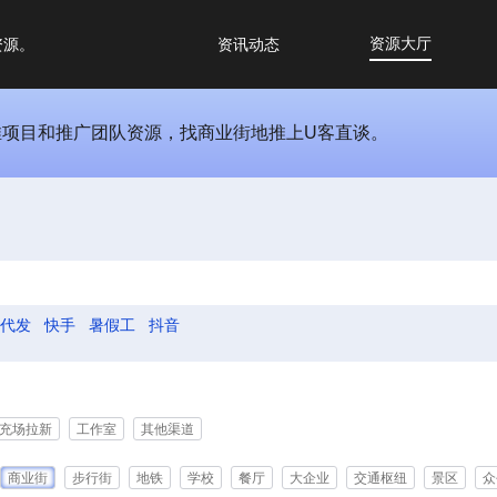
资源大厅
资源。
资讯动态
地推项目和推广团队资源，找商业街地推上U客直谈。
代发
快手
暑假工
抖音
充场拉新
工作室
其他渠道
商业街
步行街
地铁
学校
餐厅
大企业
交通枢纽
景区
众