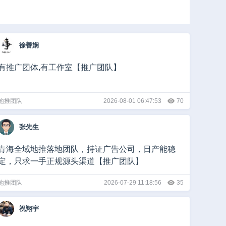
酒店
汽车
餐饮
婚庆
房产
家居建材
家政服务
徐善娴
行业
有推广团体,有工作室【推广团队】
地推团队
2026-08-01 06:47:53
70
张先生
青海全域地推落地团队，持证广告公司，日产能稳
定，只求一手正规源头渠道【推广团队】
地推团队
2026-07-29 11:18:56
35
祝翔宇