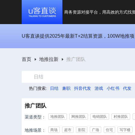
商务资源对接平台，用高效的方式找
U客直谈提供2025年最新T+2结算资源，100W地推
首页
地推拉新
推广团队
日结
热门搜索:
日结
兼职
抖音代发
游戏
小红书
代发
推广团队
渠道类型：
地推团队
网推团队
电销团队
村推团队
地推场景：
商场
超市
影院
广场
住宅
写字楼