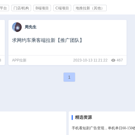
平台
门店/机构
B端项目
C端项目
地推拉新（其他）
育/培训
化妆品/美容
快消/食品
企业服务
办公用品/生活用品
旅游
周先生
通讯
能源/制造
智能产业
服装/服饰
家电/数码/手机
政府
其他
1000人以上
求网约车乘客端拉新【推广团队】
0000-100000
10万以上
8
APP拉新
2023-10-13 11:21:22
467
1
精选资源
手机看短剧广告变现，单机单日60-1