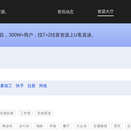
资源大厅
资源。
资讯动态
项目，300W+用户，找T+2结算资源上U客直谈。
暑假工
快手
拉新
闲鱼
充场拉新
工作室
其他渠道
商业街
步行街
地铁
学校
餐厅
大企业
交通枢纽
景区
众