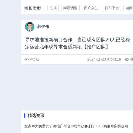
擅长类型：
充场
问卷调查
商户入驻
打车平台
电商
承接行业：
IT/互联网
游戏
影视/动漫
亲子/母婴
教
郭佳伟
娱乐/休闲
媒体
广告/公关/展览
医疗健康
团队规模：
0-10人
10-50人
50-500人
500-1000人
寻求地推拉新项目合作，自己现有团队20人已经稳
定运营几年现寻求合适新项【推广团队】
推广日量：
1-50
50-500
500-5000
5000-10000
1
APP拉新
2024-11-23 07:43:18
4
精选资讯
盘点10大免费的引流推广平台!0成本获客,日引100+精准粉实操拆解