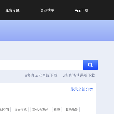
免费专区
资源榜单
App下载
u客直谈安卓版下载
u客直谈苹果版下载
显示全部分类
创空间
展会展览
高铁/火车站
机场
其他场景