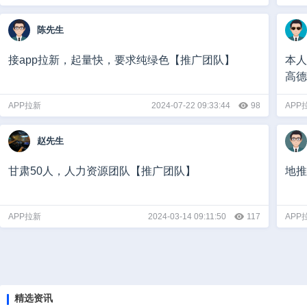
陈先生
接app拉新，起量快，要求纯绿色【推广团队】
本人
高德
APP拉新
2024-07-22 09:33:44
98
APP
赵先生
甘肃50人，人力资源团队【推广团队】
地推
APP拉新
2024-03-14 09:11:50
117
APP
精选资讯