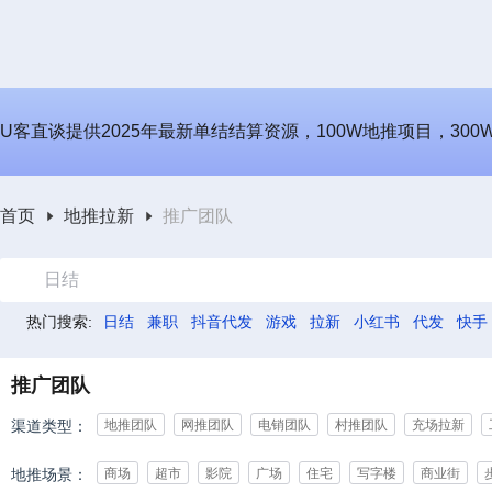
U客直谈提供2025年最新单结结算资源，100W地推项目，30
首页
地推拉新
推广团队
日结
热门搜索:
日结
兼职
抖音代发
游戏
拉新
小红书
代发
快手
推广团队
渠道类型：
地推团队
网推团队
电销团队
村推团队
充场拉新
地推场景：
商场
超市
影院
广场
住宅
写字楼
商业街