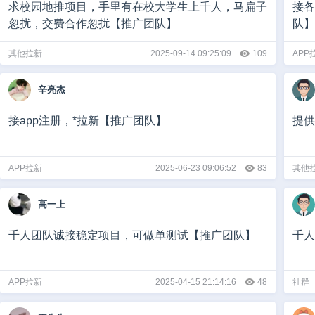
求校园地推项目，手里有在校大学生上千人，马扁子
接各
忽扰，交费合作忽扰【推广团队】
队】
其他拉新
2025-09-14 09:25:09
109
APP
辛亮杰
接app注册，*拉新【推广团队】
提供
APP拉新
2025-06-23 09:06:52
83
其他
高一上
千人团队诚接稳定项目，可做单测试【推广团队】
千人
APP拉新
2025-04-15 21:14:16
48
社群