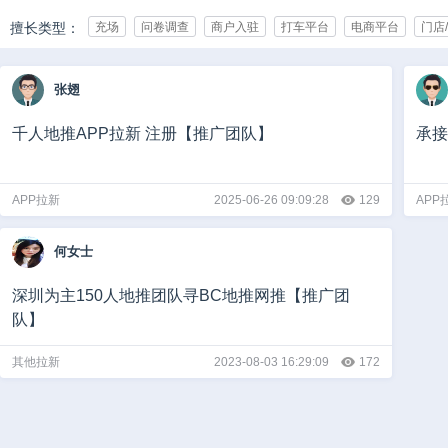
擅长类型：
充场
问卷调查
商户入驻
打车平台
电商平台
门店
承接行业：
IT/互联网
游戏
影视/动漫
亲子/母婴
教育/培训
化
张翅
娱乐/休闲
媒体
广告/公关/展览
医疗健康
通讯
能
团队规模：
0-10人
10-50人
50-500人
500-1000人
1000人以上
千人地推APP拉新 注册【推广团队】
承接
推广日量：
1-50
50-500
500-5000
5000-10000
10000-100000
APP拉新
2025-06-26 09:09:28
129
APP
何女士
深圳为主150人地推团队寻BC地推网推【推广团
队】
其他拉新
2023-08-03 16:29:09
172