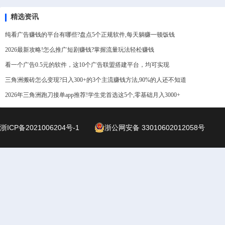
精选资讯
纯看广告赚钱的平台有哪些?盘点5个正规软件,每天躺赚一顿饭钱
2026最新攻略!怎么推广短剧赚钱?掌握流量玩法轻松赚钱
看一个广告0.5元的软件，这10个广告联盟搭建平台，均可实现
三角洲搬砖怎么变现?日入300+的3个主流赚钱方法,90%的人还不知道
2026年三角洲跑刀接单app推荐!学生党首选这5个,零基础月入3000+
浙ICP备2021006204号-1
浙公网安备 33010602012058号