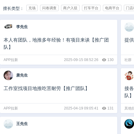
擅长类型：
充场
问卷调查
商户入驻
打车平台
电商平台
门店
承接行业：
IT/互联网
游戏
影视/动漫
亲子/母婴
教育/培训
化
李先生
娱乐/休闲
媒体
广告/公关/展览
医疗健康
通讯
能
团队规模：
0-10人
10-50人
50-500人
500-1000人
1000人以上
本人有团队，地推多年经验！有项目来谈【推广团
提供
队】
推广日量：
1-50
50-500
500-5000
5000-10000
10000-100000
APP拉新
2025-09-15 08:52:26
130
社群
唐先生
工作室找项目地推吃苦耐劳【推广团队】
接各
队】
APP拉新
2025-04-19 09:05:41
131
其他
王先生