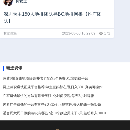
何女士
深圳为主150人地推团队寻BC地推网推【推广团
队】
其他拉新
2023-08-03 16:29:09
172
精选资讯
免费0投资赚钱项目去哪找？盘点5个免费0投资赚钱平台
网上兼职赚钱正规平台推荐,学生宝妈都在用,日入300+真实可操作
在家赚钱最快的方法有哪些?碎片化时间变现,每天2小时稳赚
纯看广告赚钱的平台有哪些?盘点5个正规软件,每天躺赚一顿饭钱
适合周六周日做的兼职有哪些?这10个副业周末干2天,轻松月入3000+