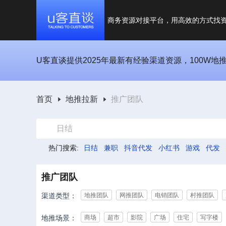
商务资源对接平台，用高效的方式找
U客直谈提供2025年最新有经验渠道资源，100W地
首页
地推拉新
推广团队
日结
热门搜索:
日结
兼职
抖音代发
小红书
游戏
代发
推广团队
渠道类型：
地推团队
网推团队
电销团队
村推团队
地推场景：
商场
超市
影院
广场
住宅
写字楼