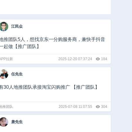
酒店
汽车
餐饮
婚庆
房产
家居建材
家政服务
江民众
行业
地推团队5人，想找京东一分购服务商，兼快手抖音
一起做【推广团队】
APP拉新
2025-12-20 07:37:24
184
任先生
有30人地推团队承接淘宝闪购推广 【推广团队】
地推团队
2025-07-08 11:07:55
304
唐先生