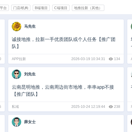
平台
门店/机构
B端项目
C端项目
地推拉新（其他）
育/培训
化妆品/美容
快消/食品
企业服务
办公用品/生活用品
旅游
马先生
通讯
能源/制造
智能产业
服装/服饰
家电/数码/手机
政府
其他
1000人以上
诚接地推，拉新一手优质团队或个人任务【推广团
队】
0000-100000
10万以上
0
APP拉新
2026-03-19 10:34:31
134
刘先生
云南昆明地推，云南周边街市地堆，串串app不接
【推广团队】
5
私域
2025-10-24 12:19:44
238
薛女士