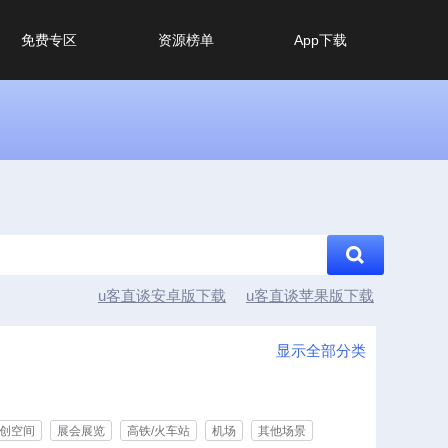
免费专区
资源榜单
App下载
u客直谈安卓版下载
u客直谈苹果版下载
显示全部分类
创空间
展会展览
高铁/火车站
机场
其他场景