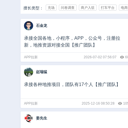
擅长类型：
充场
问卷调查
商户入驻
打车平台
电商
承接行业：
IT/互联网
游戏
影视/动漫
亲子/母婴
教
石金龙
娱乐/休闲
媒体
广告/公关/展览
医疗健康
团队规模：
0-10人
10-50人
50-500人
500-1000人
承接全国各地，小程序，APP，公众号，注册拉
新，地推资源对接全国【推广团队】
推广日量：
1-50
50-500
500-5000
5000-10000
1
APP拉新
2026-07-02 07:56:07
6
赵瑞猛
承接各种地推项目，团队有17个人【推广团队】
APP拉新
2025-12-16 08:50:28
10
姜先生