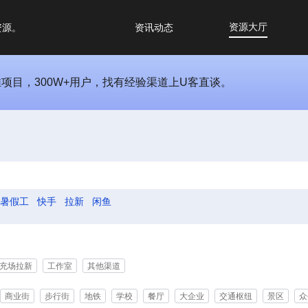
资源大厅
资源。
资讯动态
推项目，300W+用户，找有经验渠道上U客直谈。
暑假工
快手
拉新
闲鱼
充场拉新
工作室
其他渠道
商业街
步行街
地铁
学校
餐厅
大企业
交通枢纽
景区
众