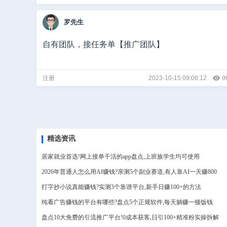
罗先生
自有团队，接任务单【推广团队】
注册
2023-10-15 09:08:12
9
精选资讯
居家就业首选!网上接单干活的app盘点,上班族学生均可使用
2026年普通人怎么用AI赚钱?亲测5个副业赛道,有人靠AI一天赚800
打字抄小说真能赚钱?实测3个靠谱平台,新手日赚100+的方法
纯看广告赚钱的平台有哪些?盘点5个正规软件,每天躺赚一顿饭钱
盘点10大免费的引流推广平台!0成本获客,日引100+精准粉实操拆解