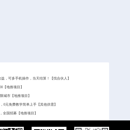
50收益，可多手机操作，当天结算！【找合伙人】
600【地推项目】
 不限城市【地推项目】
0，0元免费教学简单上手【其他供需】
结算，全国招募【地推项目】