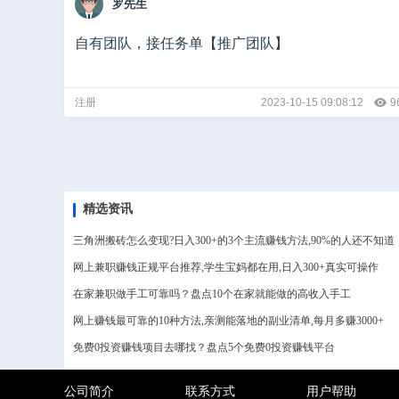
罗先生
自有团队，接任务单【推广团队】
注册
2023-10-15 09:08:12
9
精选资讯
三角洲搬砖怎么变现?日入300+的3个主流赚钱方法,90%的人还不知道
网上兼职赚钱正规平台推荐,学生宝妈都在用,日入300+真实可操作
在家兼职做手工可靠吗？盘点10个在家就能做的高收入手工
网上赚钱最可靠的10种方法,亲测能落地的副业清单,每月多赚3000+
免费0投资赚钱项目去哪找？盘点5个免费0投资赚钱平台
公司简介
联系方式
用户帮助