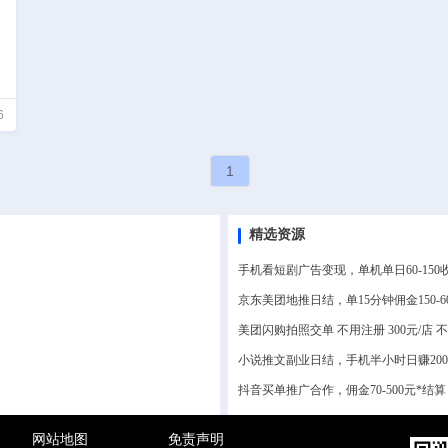
6
1
精选资源
手机看短剧广告变现，单机单日60-1
京东美团地推日结，单15分钟佣金150-
美团闪购拍照交单 不用注册 300元/店
小说推文副业日结，手机半小时日赚20
抖音买单推广合作，佣金70-500元*
网站地图
免责声明