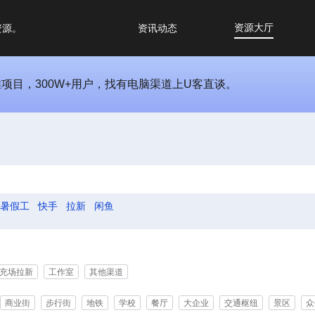
资源大厅
资源。
资讯动态
推项目，300W+用户，找有电脑渠道上U客直谈。
暑假工
快手
拉新
闲鱼
充场拉新
工作室
其他渠道
商业街
步行街
地铁
学校
餐厅
大企业
交通枢纽
景区
众