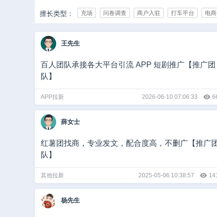
擅长类型：
充场
问卷调查
商户入驻
打车平台
电商
承接行业：
IT/互联网
游戏
影视/动漫
亲子/母婴
教
王先生
娱乐/休闲
媒体
广告/公关/展览
医疗健康
团队规模：
0-10人
10-50人
50-500人
500-1000人
百人团队承接各大平台引流 APP 短剧推广【推广团
队】
推广日量：
1-50
50-500
500-5000
5000-10000
1
APP拉新
2026-06-10 07:06:33
6
薛女士
红薯团找商，专业发文，配合度高，不删广【推广
队】
其他拉新
2025-05-06 10:38:57
14
杨先生