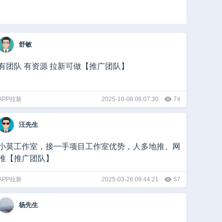
酒店
汽车
餐饮
婚庆
房产
家居建材
家政服务
舒敏
行业
有团队 有资源 拉新可做【推广团队】
APP拉新
2025-10-08 06:07:30
74
汪先生
小莫工作室，接一手项目工作室优势，人多地推、网
推【推广团队】
APP拉新
2025-03-26 09:44:21
57
杨先生