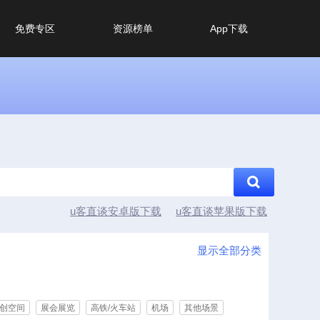
免费专区
资源榜单
App下载
u客直谈安卓版下载
u客直谈苹果版下载
显示全部分类
创空间
展会展览
高铁/火车站
机场
其他场景