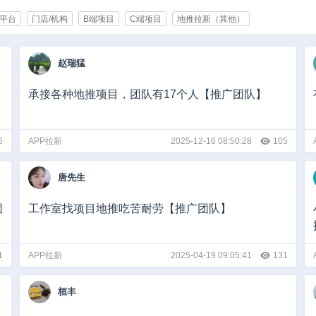
平台
门店/机构
B端项目
C端项目
地推拉新（其他）
育/培训
化妆品/美容
快消/食品
企业服务
办公用品/生活用品
旅游
赵瑞猛
通讯
能源/制造
智能产业
服装/服饰
家电/数码/手机
政府
其他
1000人以上
承接各种地推项目，团队有17个人【推广团队】
0000-100000
10万以上
6
APP拉新
2025-12-16 08:50:28
105
唐先生
团
工作室找项目地推吃苦耐劳【推广团队】
1
APP拉新
2025-04-19 09:05:41
131
桓丰