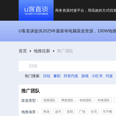
商务资源对接平台，用高效的方式找
U客直谈提供2025年最新有电脑渠道资源，100W地
首页
地推拉新
推广团队
日结
热门搜索:
日结
兼职
抖音代发
游戏
小红书
代发
推广团队
渠道类型：
地推团队
网推团队
电销团队
村推团队
地推场景：
商场
超市
影院
广场
住宅
写字楼