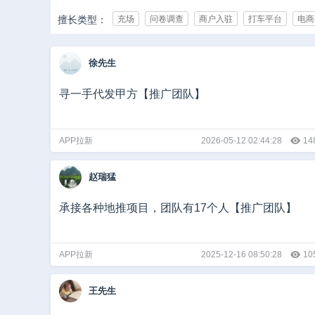
擅长类型：
充场
问卷调查
商户入驻
打车平台
电商
承接行业：
IT/互联网
游戏
影视/动漫
亲子/母婴
教
徐先生
娱乐/休闲
媒体
广告/公关/展览
医疗健康
团队规模：
0-10人
10-50人
50-500人
500-1000人
寻一手代发甲方【推广团队】
推广日量：
1-50
50-500
500-5000
5000-10000
1
APP拉新
2026-05-12 02:44:28
14
赵瑞猛
承接各种地推项目，团队有17个人【推广团队】
APP拉新
2025-12-16 08:50:28
10
王先生