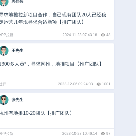
郭佳伟
寻求地推拉新项目合作，自己现有团队20人已经稳
定运营几年现寻求合适新项【推广团队】
APP拉新
2024-11-23 07:43:18
48
王先生
1300多人员*，寻求网推，地推项目【推广团队】
社群
2023-12-06 09:24:03
1001
张先生
杭州有地推10-20团队【推广团队】
APP拉新
2023-10-27 10:46:14
97