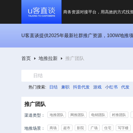
商务资源对接平台，用高效的方式找
U客直谈提供2025年最新社群推广资源，100W地推
首页
地推拉新
推广团队
日结
热门搜索:
日结
兼职
抖音代发
游戏
小红书
代发
推广团队
渠道类型：
地推团队
网推团队
电销团队
村推团队
地推场景：
商场
超市
影院
广场
住宅
写字楼