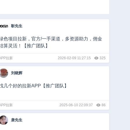
酒店
汽车
餐饮
婚庆
房产
家居建材
家政服务
靳先生
行业
绿色项目拉新，官方/一手渠道，多资源助力，佣金
结算灵活！【推广团队】
APP拉新
2026-02-09 11:27:15
325
刘晓辉
找几个好的拉新APP【推广团队】
APP拉新
2025-06-10 22:09:37
86
唐先生