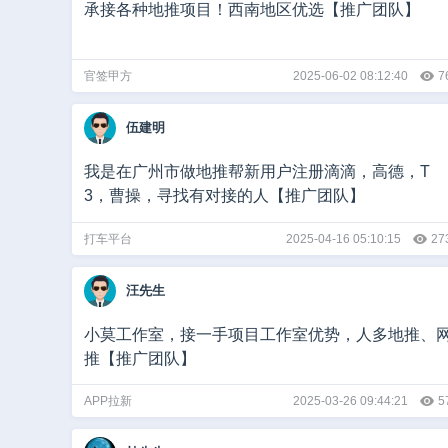
承接各种地推项目！西南地区优选【推广团队】
官签甲方
2025-06-02 08:12:40
7
伍建明
我是在广州市做地推帮新用户注册滴滴，高德，T
3，曹操，寻找有对接的人【推广团队】
打车平台
2025-04-16 05:10:15
27
汪先生
小莫工作室，接一手项目工作室优势，人多地推、
推【推广团队】
APP拉新
2025-03-26 09:44:21
5