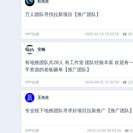
杜先生
万人团队寻找拉新项目【推广团队】
APP拉新
2025-02-10 15:53:55
28
安楠
有地推团队共28人 有工作室 团队经验丰富 欢迎有
手资源的老板砸单【推广团队】
APP拉新
2024-06-01 21:02:54
12
王先生
专业线下地推团队寻求好项目拉新推广【推广团队
APP拉新
2023-12-04 08:54:20
5