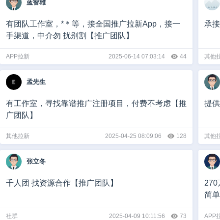
蓝智雄
有团队工作室，*＊等，接全国推广拉新App，接一
承接
手渠道，中介勿 扰别割【推广团队】
APP拉新
2025-06-14 07:03:14
44
其他
孟先生
有工作室，寻找靠谱推广注册项目，付费不考虑【推
提供
广团队】
其他拉新
2025-04-25 08:09:06
128
其他
张立冬
千人团 找资源合作【推广团队】
27
简单
社群
2025-04-09 10:11:56
73
APP