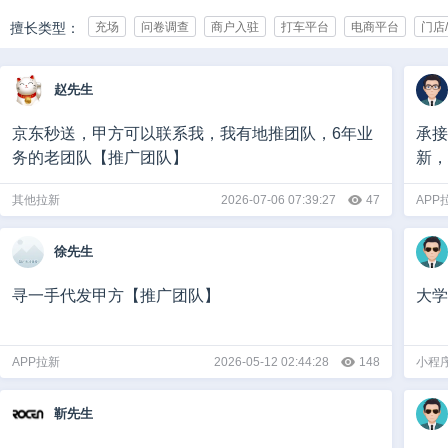
擅长类型：
充场
问卷调查
商户入驻
打车平台
电商平台
门店
承接行业：
IT/互联网
游戏
影视/动漫
亲子/母婴
教育/培训
化
赵先生
娱乐/休闲
媒体
广告/公关/展览
医疗健康
通讯
能
团队规模：
0-10人
10-50人
50-500人
500-1000人
1000人以上
京东秒送，甲方可以联系我，我有地推团队，6年业
承接
务的老团队【推广团队】
新，
推广日量：
1-50
50-500
500-5000
5000-10000
10000-100000
其他拉新
2026-07-06 07:39:27
47
APP
徐先生
寻一手代发甲方【推广团队】
大学
APP拉新
2026-05-12 02:44:28
148
小程
靳先生