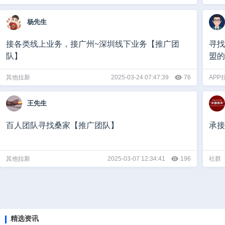
杨先生
接各类线上业务，接广州~深圳线下业务【推广团
寻找
队】
盟的
其他拉新
2025-03-24 07:47:39
76
APP
王先生
百人团队寻找桑家【推广团队】
承接
其他拉新
2025-03-07 12:34:41
196
社群
精选资讯