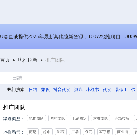
U客直谈提供2025年最新其他拉新资源，100W地推项目，30
首页
地推拉新
推广团队
日结
热门搜索:
日结
兼职
抖音代发
游戏
小红书
代发
暑假工
快
推广团队
渠道类型：
地推团队
网推团队
电销团队
村推团队
充场拉新
地推场景：
商场
超市
影院
广场
住宅
写字楼
商业街