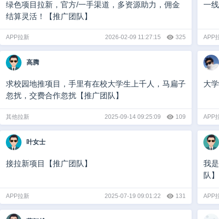
绿色项目拉新，官方/一手渠道，多资源助力，佣金
一线
结算灵活！【推广团队】
APP拉新
2026-02-09 11:27:15
325
APP
高腾
求校园地推项目，手里有在校大学生上千人，马扁子
大学
忽扰，交费合作忽扰【推广团队】
其他拉新
2025-09-14 09:25:09
109
APP
叶女士
接拉新项目【推广团队】
我是
队】
APP拉新
2025-07-19 09:01:22
131
APP