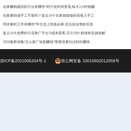
在家赚钱最快的方法有哪些?碎片化时间变现,每天2小时稳赚
在家兼职做手工可靠吗？盘点10个在家就能做的高收入手工
周末兼职工作有哪些?学生党上班族必看,灵活就业增收首选
盘点10大免费的引流推广平台!0成本获客,日引100+精准粉实操拆解
2026最新攻略!怎么推广短剧赚钱?掌握流量玩法轻松赚钱
浙ICP备2021006204号-1
浙公网安备 33010602012058号