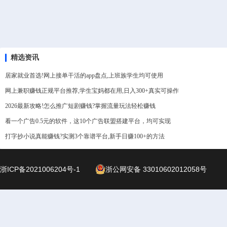
精选资讯
居家就业首选!网上接单干活的app盘点,上班族学生均可使用
网上兼职赚钱正规平台推荐,学生宝妈都在用,日入300+真实可操作
2026最新攻略!怎么推广短剧赚钱?掌握流量玩法轻松赚钱
看一个广告0.5元的软件，这10个广告联盟搭建平台，均可实现
打字抄小说真能赚钱?实测3个靠谱平台,新手日赚100+的方法
浙ICP备2021006204号-1
浙公网安备 33010602012058号