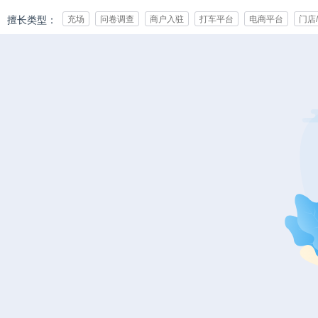
擅长类型：
充场
问卷调查
商户入驻
打车平台
电商平台
门店
承接行业：
IT/互联网
游戏
影视/动漫
亲子/母婴
教育/培训
化
娱乐/休闲
媒体
广告/公关/展览
医疗健康
通讯
能
团队规模：
0-10人
10-50人
50-500人
500-1000人
1000人以上
推广日量：
1-50
50-500
500-5000
5000-10000
10000-100000