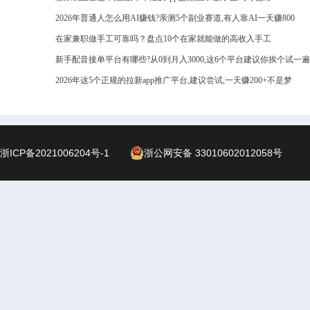
2026年普通人怎么用AI赚钱?亲测5个副业赛道,有人靠AI一天赚800
在家兼职做手工可靠吗？盘点10个在家就能做的高收入手工
新手配音接单平台有哪些?从0到月入3000,这6个平台建议你挨个试一遍
2026年这5个正规的拉新app推广平台,建议尝试,一天赚200+不是梦
浙ICP备2021006204号-1
浙公网安备 33010602012058号