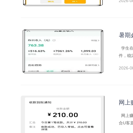
2026-0
暑期
学生在
件，稳
2026-0
网上
网上赚
合U客