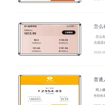
怎么
怎么在
点选适
2026-0
普通
网上赚
作到长