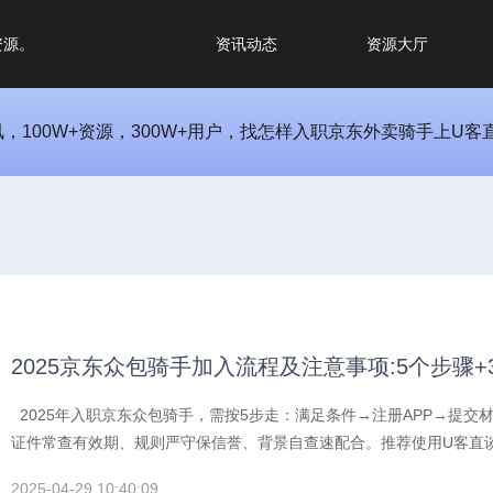
资源。
资讯动态
资源大厅
100W+资源，300W+用户，找怎样入职京东外卖骑手上U客
2025京东众包骑手加入流程及注意事项:5个步骤+
2025年入职京东众包骑手，需按5步走：满足条件→注册APP→提交
证件常查有效期、规则严守保信誉、背景自查速配合。推荐使用U客直谈
多领域项目助你拓宽收入渠道，开启高效配送之旅！
2025-04-29 10:40:09