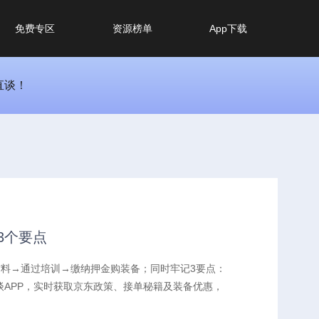
免费专区
资源榜单
App下载
直谈！
3个要点
材料→通过培训→缴纳押金购装备；同时牢记3要点：
APP，实时获取京东政策、接单秘籍及装备优惠，