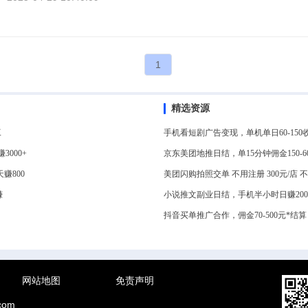
1
精选资源
工
手机看短剧广告变现，单机单日60-1
000+
京东美团地推日结，单15分钟佣金150-
赚800
美团闪购拍照交单 不用注册 300元/店
赚
小说推文副业日结，手机半小时日赚20
抖音买单推广合作，佣金70-500元*
网站地图
免责声明
com