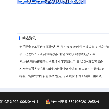
精选资讯
新手配音接单平台有哪些?从0到月入3000,这6个平台建议你挨个试一遍
线上优选!5个下班后赚钱的副业推荐,零投入稳增收适合小白
网上兼职赚钱正规平台推荐,学生宝妈都在用,日入300+真实可操作
2026年普通人怎么用AI赚钱?亲测5个副业赛道,有人靠AI一天赚800
纯看广告赚钱的平台有哪些?盘点5个正规软件,每天躺赚一顿饭钱
浙ICP备2021006204号-1
浙公网安备 33010602012058号