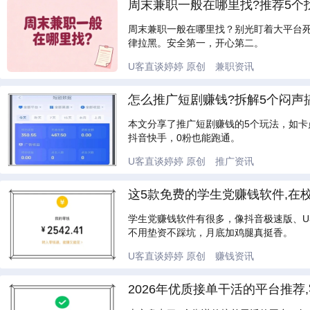
周末兼职一般在哪里找?推荐5个
周末兼职一般在哪里找？别光盯着大平台
律拉黑。安全第一，开心第二。
U客直谈婷婷
原创
兼职资讯
怎么推广短剧赚钱?拆解5个闷声
本文分享了推广短剧赚钱的5个玩法，如
抖音快手，0粉也能跑通。
U客直谈婷婷
原创
推广资讯
这5款免费的学生党赚钱软件,在
学生党赚钱软件有很多，像抖音极速版、U客
不用垫资不踩坑，月底加鸡腿真挺香。
U客直谈婷婷
原创
赚钱资讯
2026年优质接单干活的平台推荐