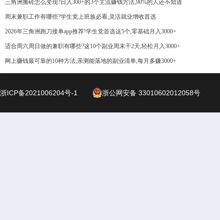
三角洲搬砖怎么变现?日入300+的3个主流赚钱方法,90%的人还不知道
周末兼职工作有哪些?学生党上班族必看,灵活就业增收首选
2026年三角洲跑刀接单app推荐!学生党首选这5个,零基础月入3000+
适合周六周日做的兼职有哪些?这10个副业周末干2天,轻松月入3000+
网上赚钱最可靠的10种方法,亲测能落地的副业清单,每月多赚3000+
浙ICP备2021006204号-1
浙公网安备 33010602012058号