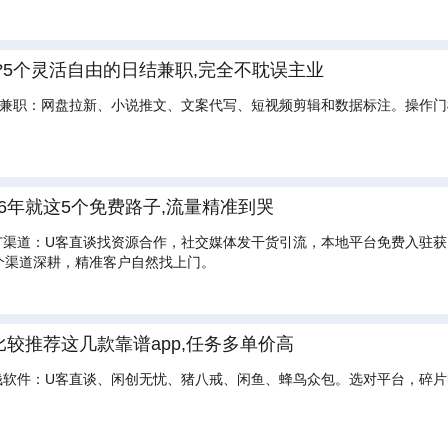
5个灵活自由的日结兼职,完全不耽误主业
兼职：网盘拉新、小说推文、文案代写、短视频剪辑和数据标注。操作门
26年就这5个免费路子,流量精准到哭
推广渠道：U客直谈找资源合作，社交媒体发干货引流，本地平台免费入驻
个渠道深耕，精准客户自然找上门。
比较推荐这几款靠谱app,任务多单价高
赚钱软件：U客直谈、闲创无忧、猪八戒、闲鱼、蜂鸟众包。选对平台，碎