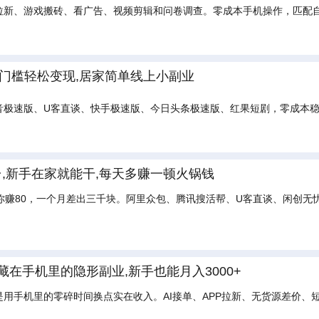
拉新、游戏搬砖、看广告、视频剪辑和问卷调查。零成本手机操作，匹配
门槛轻松变现,居家简单线上小副业
音极速版、U客直谈、快手极速版、今日头条极速版、红果短剧，零成本
,新手在家就能干,每天多赚一顿火锅钱
你赚80，一个月差出三千块。阿里众包、腾讯搜活帮、U客直谈、闲创无
藏在手机里的隐形副业,新手也能月入3000+
用手机里的零碎时间换点实在收入。AI接单、APP拉新、无货源差价、
。