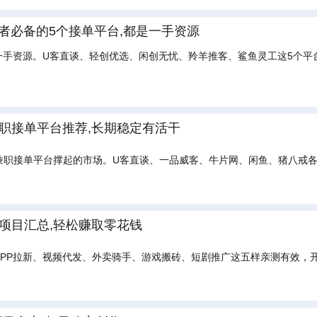
广者必备的5个接单平台,都是一手资源
一手资源。U客直谈、轻创优选、闲创无忧、羚羊推客、鲨鱼灵工这5个
职接单平台推荐,长期稳定有活干
兼职接单平台撑起的市场。U客直谈、一品威客、牛片网、闲鱼、猪八戒
项目汇总,轻松赚取零花钱
APP拉新、视频代发、外卖骑手、游戏搬砖、短剧推广这五样亲测有效，