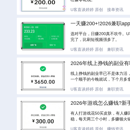
U客直谈婷婷
原创
接单资讯
一天赚200+!2026兼
选对平台，日赚200真不吹牛。
完了，比刷短视频强多了。
U客直谈婷婷
原创
兼职资讯
2026年线上挣钱的副业
线上挣钱的副业早已不是体力活
一个顺手的今晚就试，下个月多
U客直谈婷婷
原创
兼职资讯
2026年游戏怎么赚钱?新
有人打游戏花50买皮肤，有人赚
稳，每天两三个小时，多赚顿火
U客直谈婷婷
原创
赚钱资讯