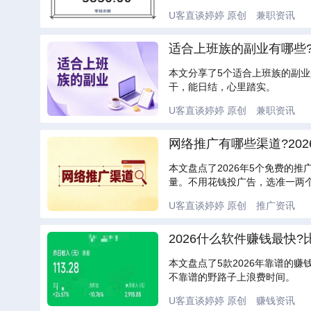
U客直谈婷婷
原创
兼职资讯
适合上班族的副业有哪些?
本文分享了5个适合上班族的副业
干，能日结，心里踏实。
U客直谈婷婷
原创
兼职资讯
网络推广有哪些渠道?20
本文盘点了2026年5个免费的
量。不用花钱投广告，选准一两
U客直谈婷婷
原创
推广资讯
2026什么软件赚钱最快?
本文盘点了5款2026年靠谱的
不靠谱的野路子上浪费时间。
U客直谈婷婷
原创
赚钱资讯