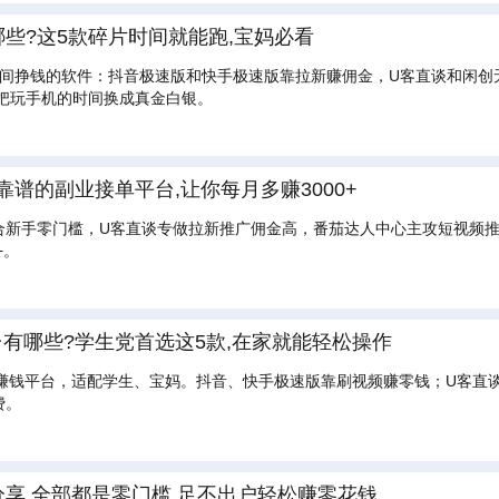
哪些?这5款碎片时间就能跑,宝妈必看
时间挣钱的软件：抖音极速版和快手极速版靠拉新赚佣金，U客直谈和闲创
把玩手机的时间换成真金白银。
靠谱的副业接单平台,让你每月多赚3000+
合新手零门槛，U客直谈专做拉新推广佣金高，番茄达人中心主攻短视频
+。
平台有哪些?学生党首选这5款,在家就能轻松操作
正规赚钱平台，适配学生、宝妈。抖音、快手极速版靠刷视频赚零钱；U客
费。
分享,全部都是零门槛,足不出户轻松赚零花钱