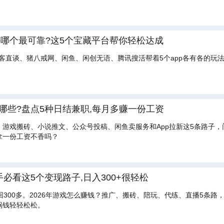
职app哪个最可靠?这5个宝藏平台帮你轻松达成
U客直谈、猪八戒网、闲鱼、闲创无语、腾讯搜活帮着5个app各有各的
有哪些?盘点5种日结兼职,每月多赚一份工资
，游戏搬砖、小说推文、公众号投稿、闲鱼卖服务和App拉新这5条路子
拿一份工资不香吗？
手必看这5个变现路子,日入300+很轻松
回300多。2026年游戏怎么赚钱？推广、搬砖、陪玩、代练、直播5条路
锅钱轻轻松松。