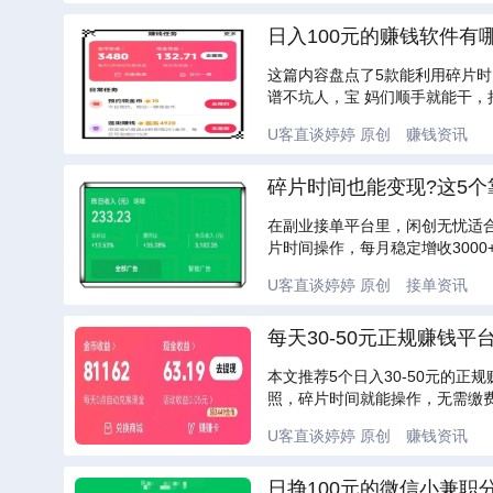
日入100元的赚钱软件有
这篇内容盘点了5款能利用碎片
谱不坑人，宝 妈们顺手就能干，
U客直谈婷婷
原创
赚钱资讯
碎片时间也能变现?这5个
在副业接单平台里，闲创无忧适
片时间操作，每月稳定增收3000
U客直谈婷婷
原创
接单资讯
每天30-50元正规赚钱
本文推荐5个日入30-50元的
照，碎片时间就能操作，无需缴
U客直谈婷婷
原创
赚钱资讯
日挣100元的微信小兼职