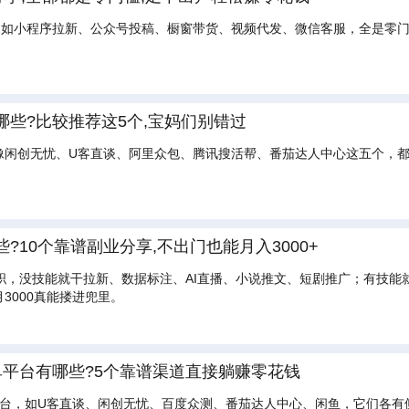
，如小程序拉新、公众号投稿、橱窗带货、视频代发、微信客服，全是零门
些?比较推荐这5个,宝妈们别错过
像闲创无忧、U客直谈、阿里众包、腾讯搜活帮、番茄达人中心这五个，
?10个靠谱副业分享,不出门也能月入3000+
职，没技能就干拉新、数据标注、AI直播、小说推文、短剧推广；有技能
3000真能搂进兜里。
接单平台有哪些?5个靠谱渠道直接躺赚零花钱
平台，如U客直谈、闲创无忧、百度众测、番茄达人中心、闲鱼，它们各有