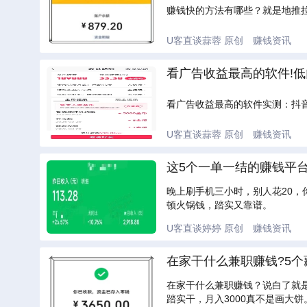
赚钱快的方法有哪些？就是地推
U客直谈蒜蓉
原创
赚钱资讯
看广告收益最高的软件!低
看广告收益最高的软件实测：抖
U客直谈蒜蓉
原创
赚钱资讯
这5个一单一结的赚钱平台
晚上刷手机三小时，别人花20，
顿火锅钱，踏实又靠谱。
U客直谈婷婷
原创
赚钱资讯
在家干什么兼职赚钱?5个
在家干什么兼职赚钱？说白了就是
踏实干，月入3000真不是画大饼