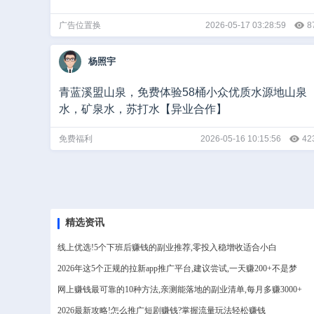
广告位置换
2026-05-17 03:28:59
8
杨照宇
青蓝溪盟山泉，免费体验58桶小众优质水源地山泉
水，矿泉水，苏打水【异业合作】
免费福利
2026-05-16 10:15:56
42
精选资讯
线上优选!5个下班后赚钱的副业推荐,零投入稳增收适合小白
2026年这5个正规的拉新app推广平台,建议尝试,一天赚200+不是梦
网上赚钱最可靠的10种方法,亲测能落地的副业清单,每月多赚3000+
2026最新攻略!怎么推广短剧赚钱?掌握流量玩法轻松赚钱