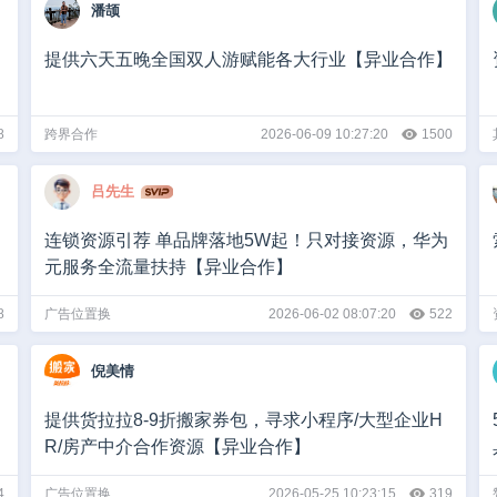
潘颉
提供六天五晚全国双人游赋能各大行业【异业合作】
8
跨界合作
2026-06-09 10:27:20
1500
吕先生
连锁资源引荐 单品牌落地5W起！只对接资源，华为
元服务全流量扶持【异业合作】
8
广告位置换
2026-06-02 08:07:20
522
倪美情
提供货拉拉8-9折搬家券包，寻求小程序/大型企业H
R/房产中介合作资源【异业合作】
4
广告位置换
2026-05-25 10:23:15
319