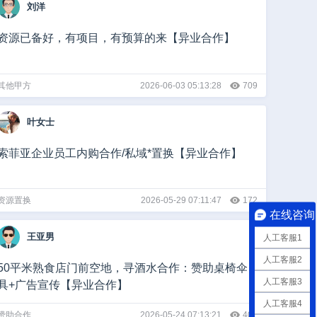
刘洋
资源已备好，有项目，有预算的来【异业合作】
其他甲方
2026-06-03 05:13:28
709
叶女士
索菲亚企业员工内购合作/私域*置换【异业合作】
资源置换
2026-05-29 07:11:47
172
在线咨询
王亚男
人工客服1
人工客服2
50平米熟食店门前空地，寻酒水合作：赞助桌椅伞
人工客服3
具+广告宣传【异业合作】
人工客服4
赞助合作
2026-05-24 07:13:21
408