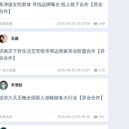
高净值女性群体 寻找品牌曝光 线上线下合作【异业
合作】
实物置换
2026-06-29 10:19:59
349
吴越
济南历下舒生活艾究馆寻周边商家异业联盟合作【异
业合作】
广告位置换
2026-06-22 09:13:07
125
李雪丽
提供六天五晚全国双人游赋能各大行业【异业合作】
跨界合作
2026-06-13 05:38:30
151