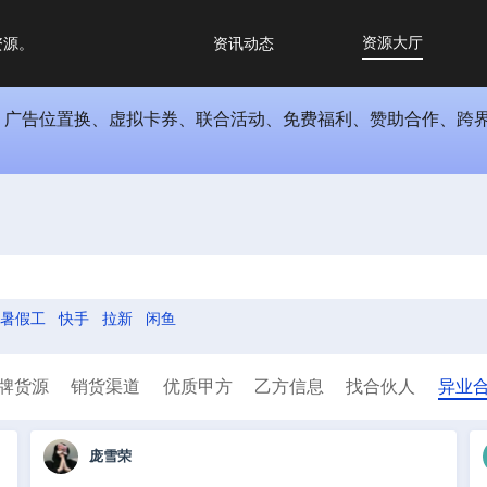
资源大厅
资源。
资讯动态
、广告位置换、虚拟卡券、联合活动、免费福利、赞助合作、跨
暑假工
快手
拉新
闲鱼
牌货源
销货渠道
优质甲方
乙方信息
找合伙人
异业
庞雪荣