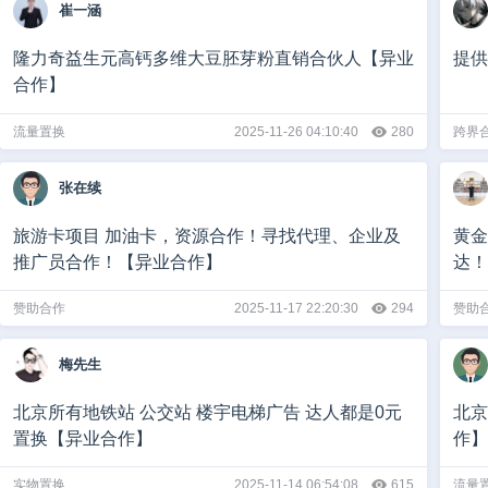
崔一涵
隆力奇益生元高钙多维大豆胚芽粉直销合伙人【异业
提供
合作】
流量置换
2025-11-26 04:10:40
280
跨界
张在续
旅游卡项目 加油卡，资源合作！寻找代理、企业及
黄金
推广员合作！【异业合作】
达！
赞助合作
2025-11-17 22:20:30
294
赞助
梅先生
北京所有地铁站 公交站 楼宇电梯广告 达人都是0元
北京
置换【异业合作】
作】
实物置换
2025-11-14 06:54:08
615
流量