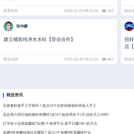
跨界合作
2025-11-03 08:16:39
105
联合
张仲豪
建立桶装纯净水水站【异业合作】
扭转
店【
联合活动
2025-10-29 08:11:22
962
联合
精选资讯
在家兼职做手工可靠吗？盘点10个在家就能做的高收入手工
适合周六周日做的兼职有哪些?这10个副业周末干2天,轻松月入3000+
打字抄小说真能赚钱?实测3个靠谱平台,新手日赚100+的方法
免费0投资赚钱项目去哪找？盘点5个免费0投资赚钱平台