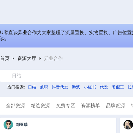
U客直谈异业合作为大家整理了流量置换、实物置换、广告位置
谈。
首页
资源大厅
异业合作
日结
热门搜索:
日结
兼职
抖音代发
游戏
小红书
代发
暑假工
拉
全部资源
精选资源
免费专区
资源榜单
品牌货源
邹亚瑞