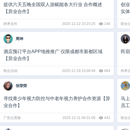
提供六天五晚全国双人游赋能各大行业 合作概述
创业
【异业合作】
实体
跨界合作
2025-12-22 23:23:25
146
联合
周坤
酒店预订平台APP地推推广 仅限成都市新都区域
民宿
【异业合作】
联合活动
2025-12-19 23:09:46
684
跨界
张荣荣
寻找青少年视力防控与中老年视力养护合作资源【异
马上
业合作】
员工
广告位置换
2025-12-11 09:31:00
442
联合