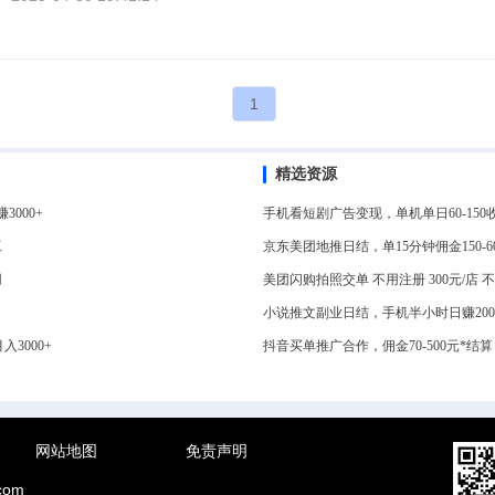
1
精选资源
000+
手机看短剧广告变现，单机单日60-1
工
京东美团地推日结，单15分钟佣金150-
用
美团闪购拍照交单 不用注册 300元/店
小说推文副业日结，手机半小时日赚20
3000+
抖音买单推广合作，佣金70-500元*
网站地图
免责声明
com