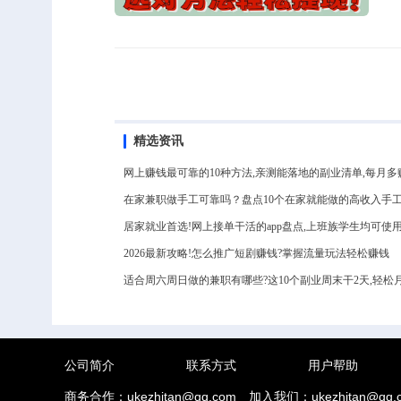
精选资讯
网上赚钱最可靠的10种方法,亲测能落地的副业清单,每月多赚3
在家兼职做手工可靠吗？盘点10个在家就能做的高收入手
居家就业首选!网上接单干活的app盘点,上班族学生均可使
2026最新攻略!怎么推广短剧赚钱?掌握流量玩法轻松赚钱
适合周六周日做的兼职有哪些?这10个副业周末干2天,轻松月入
公司简介
联系方式
用户帮助
商务合作：ukezhitan@qq.com
加入我们：ukezhitan@qq.