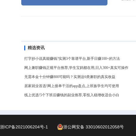
意，快
精选资讯
打字抄小说真能赚钱?实测3个靠谱平台,新手日赚100+的方法
网上兼职赚钱正规平台推荐,学生宝妈都在用,日入300+真实可操作
无需本金十分钟赚800可能吗？实测这6类兼职的真实收益
居家就业首选!网上接单干活的app盘点,上班族学生均可使用
线上优选!5个下班后赚钱的副业推荐,零投入稳增收适合小白
浙ICP备2021006204号-1
浙公网安备 33010602012058号