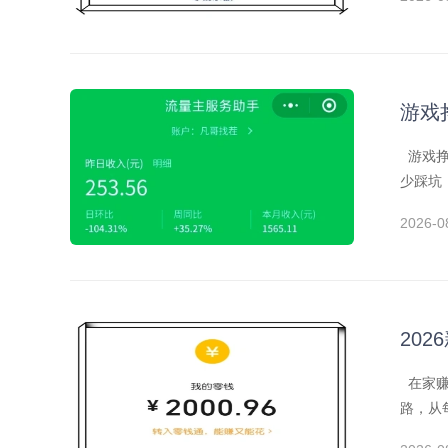
游戏
游戏挣
少踩坑
2026-0
20
在家赚
路，从