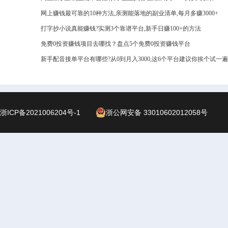
网上赚钱最可靠的10种方法,亲测能落地的副业清单,每月多赚3000+
打字抄小说真能赚钱?实测3个靠谱平台,新手日赚100+的方法
免费0投资赚钱项目去哪找？盘点5个免费0投资赚钱平台
新手配音接单平台有哪些?从0到月入3000,这6个平台建议你挨个试一遍
浙ICP备2021006204号-1
浙公网安备 33010602012058号