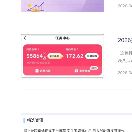
2026-0
20
这篇抖
晚八点
2026-0
精选资讯
网上兼职赚钱正规平台推荐,学生宝妈都在用,日入300+真实可操作