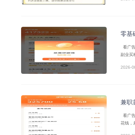
零基
看广告
副业买
2026-0
兼职
看广告
花钱，