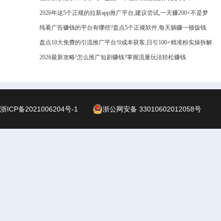
2026年这5个正规的拉新app推广平台,建议尝试,一天赚200+不是梦
纯看广告赚钱的平台有哪些?盘点5个正规软件,每天躺赚一顿饭钱
盘点10大免费的引流推广平台!0成本获客,日引100+精准粉实操拆解
2026最新攻略!怎么推广短剧赚钱?掌握流量玩法轻松赚钱
浙ICP备2021006204号-1
浙公网安备 33010602012058号