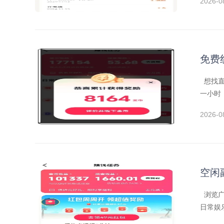
2026-0
免费
想找直
一小时
2026-0
空闲
浏览广
日常娱