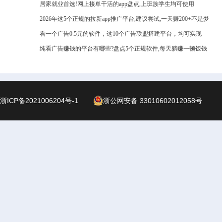
居家就业首选!网上接单干活的app盘点,上班族学生均可使用
2026年这5个正规的拉新app推广平台,建议尝试,一天赚200+不是梦
看一个广告0.5元的软件，这10个广告联盟搭建平台，均可实现
纯看广告赚钱的平台有哪些?盘点5个正规软件,每天躺赚一顿饭钱
浙ICP备2021006204号-1
浙公网安备 33010602012058号