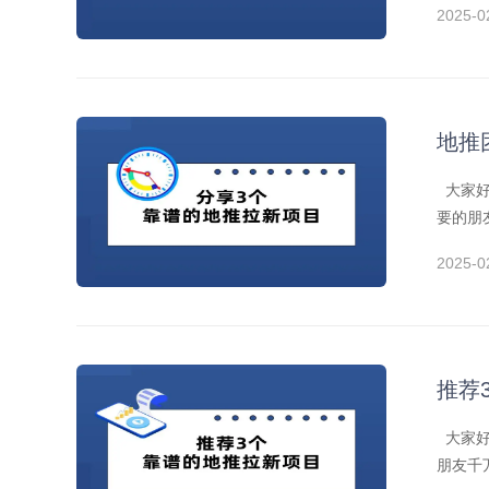
2025-0
地推
大家好
要的朋
2025-0
推荐
大家好
朋友千