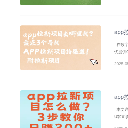
ap
在数字
忧提供
2025-0
ap
本文详
U客直