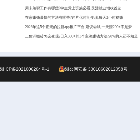
周末兼职工作有哪些?学生党上班族必看,灵活就业增收首选
在家赚钱最快的方法有哪些?碎片化时间变现,每天2小时稳赚
2026年这5个正规的拉新app推广平台,建议尝试,一天赚200+不是梦
三角洲搬砖怎么变现?日入300+的3个主流赚钱方法,90%的人还不知道
浙ICP备2021006204号-1
浙公网安备 33010602012058号