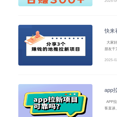
2025-0
快来
大家好
朋友千
2025-0
ap
APP
客直谈