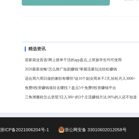
的任务
200
上百很
观，一
新手入
关注，
精选资讯
居家就业首选!网上接单干活的app盘点,上班族学生均可使用
2026最新攻略!怎么推广短剧赚钱?掌握流量玩法轻松赚钱
适合周六周日做的兼职有哪些?这10个副业周末干2天,轻松月入3000+
免费0投资赚钱项目去哪找？盘点5个免费0投资赚钱平台
三角洲搬砖怎么变现?日入300+的3个主流赚钱方法,90%的人还不知道
浙ICP备2021006204号-1
浙公网安备 33010602012058号