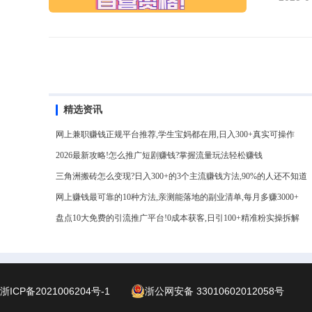
精选资讯
网上兼职赚钱正规平台推荐,学生宝妈都在用,日入300+真实可操作
2026最新攻略!怎么推广短剧赚钱?掌握流量玩法轻松赚钱
三角洲搬砖怎么变现?日入300+的3个主流赚钱方法,90%的人还不知道
网上赚钱最可靠的10种方法,亲测能落地的副业清单,每月多赚3000+
盘点10大免费的引流推广平台!0成本获客,日引100+精准粉实操拆解
浙ICP备2021006204号-1
浙公网安备 33010602012058号