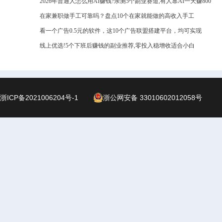
2026年普通人怎么用AI赚钱?亲测5个副业赛道,有人靠AI一天赚800
在家兼职做手工可靠吗？盘点10个在家就能做的高收入手工
看一个广告0.5元的软件，这10个广告联盟搭建平台，均可实现
线上优选!5个下班后赚钱的副业推荐,零投入稳增收适合小白
浙ICP备2021006204号-1
浙公网安备 33010602012058号