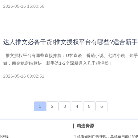
2026-05-16 15:00:56
达人推文必备干货!推文授权平台有哪些?适合新
推文授权平台有哪些直接摊牌：U客直谈、番茄小说、七猫小说、知乎
做，佣金稳定结算快，新手选1-2个深耕月入几千很轻松！
2026-05-16 09:02:51
1
2
3
4
5
6
精选资源
顿饭钱
手机看短剧广告变现，单机单日60-1