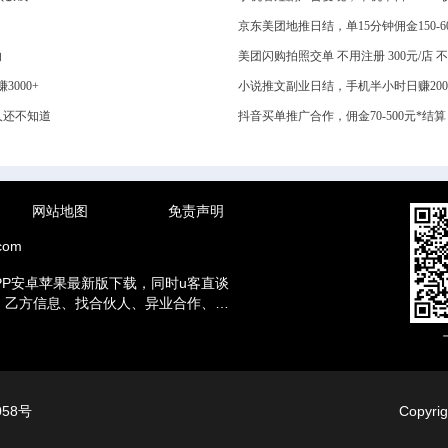
京东美团地推日结，单15分钟佣金150-
白
美团闪购拍照交单 不用注册 300元/店
000+
小说推文副业日结，手机半小时日赚20
人还不知道
抖音买单推广合作，佣金70-500元*
网站地图
免责声明
com
PP安卓苹果最新版下载，同时u客直谈
方、乙方信息、找合伙人、异业合作、地
赚钱兼职等资讯。
058号
Copyr