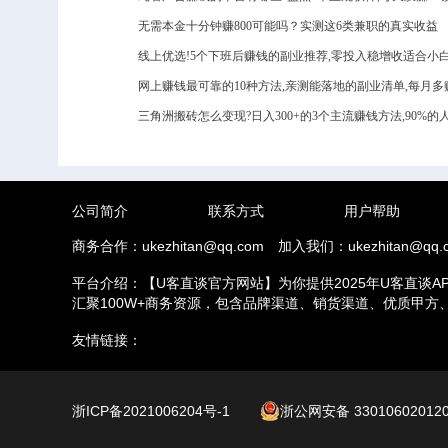
无需本金十分钟赚800可能吗？实测这6类兼职的真实收益
线上优选!5个下班后赚钱的副业推荐,零投入稳增收适合小
网上赚钱最可靠的10种方法,亲测能落地的副业清单,每月多赚3
三角洲搬砖怎么变现?日入300+的3个主流赚钱方法,90%的
公司简介
联系方式
用户帮助
商务合作：ukezhitan@qq.com
加入我们：ukezhitan@qq.
平台介绍：【U客直谈官方网站】为你提供2025年U客直谈A
汇聚100W+商务资源，包含品牌渠道、销货渠道、优质甲
推拉新、场地活动等业务，另外u客直谈汇集了地推接单推广
友情链接：
浙ICP备2021006204号-1
浙公网安备 33010602012