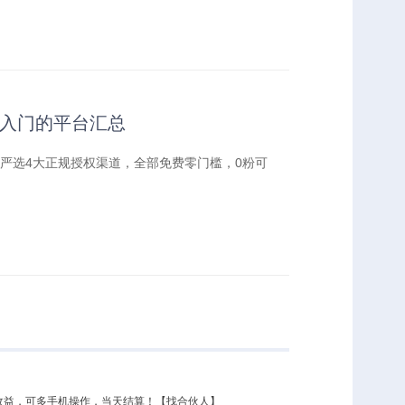
手入门的平台汇总
严选4大正规授权渠道，全部免费零门槛，0粉可
50收益，可多手机操作，当天结算！【找合伙人】