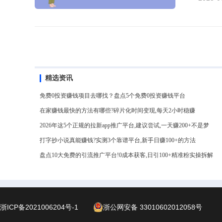
女性偏
如“她
阴谋”
人心得
色？”
转化率
分析，
精选资讯
技巧，
免费0投资赚钱项目去哪找？盘点5个免费0投资赚钱平台
在家赚钱最快的方法有哪些?碎片化时间变现,每天2小时稳赚
2026年这5个正规的拉新app推广平台,建议尝试,一天赚200+不是梦
打字抄小说真能赚钱?实测3个靠谱平台,新手日赚100+的方法
盘点10大免费的引流推广平台!0成本获客,日引100+精准粉实操拆解
浙ICP备2021006204号-1
浙公网安备 33010602012058号