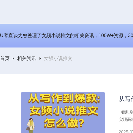
U客直谈为您整理了女频小说推文的相关资讯，100W+资源，3
首页
相关资讯
女频小说推文
从写
看到别
实现高
核心卖
2025-0