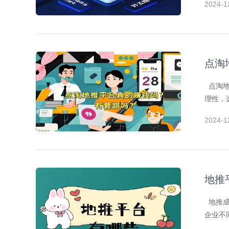
2024-1
点淘
点淘地
理性，
加自己
2024-1
地推
地推成
企业不