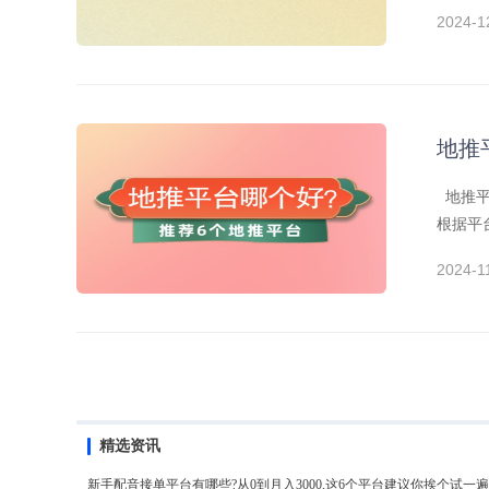
2024-1
地推
地推平
根据平
2024-1
精选资讯
新手配音接单平台有哪些?从0到月入3000,这6个平台建议你挨个试一遍