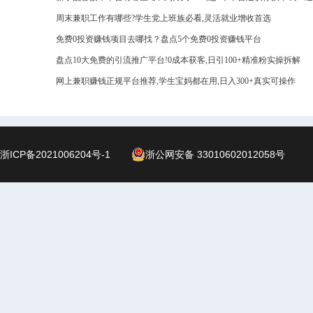
周末兼职工作有哪些?学生党上班族必看,灵活就业增收首选
免费0投资赚钱项目去哪找？盘点5个免费0投资赚钱平台
盘点10大免费的引流推广平台!0成本获客,日引100+精准粉实操拆解
网上兼职赚钱正规平台推荐,学生宝妈都在用,日入300+真实可操作
浙ICP备2021006204号-1
浙公网安备 33010602012058号