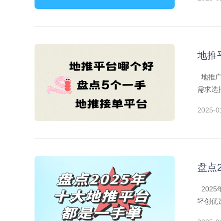
地推
地推广
需求选
2025-0
盘点
202
轻创优