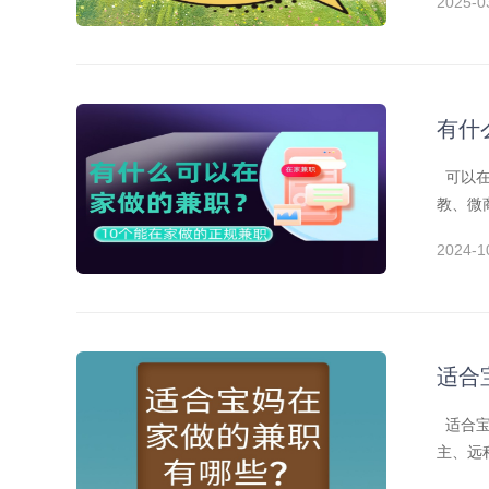
2025-0
有什
可以在
教、微
2024-1
适合
适合宝
主、远
你带来