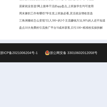
居家就业首选!网上接单干活的app盘点,上班族学生均可使用
周末兼职工作有哪些?学生党上班族必看,灵活就业增收首选
三角洲搬砖怎么变现?日入300+的3个主流赚钱方法,90%的人还不知道
盘点10大免费的引流推广平台!0成本获客,日引100+精准粉实操拆解
浙ICP备2021006204号-1
浙公网安备 33010602012058号