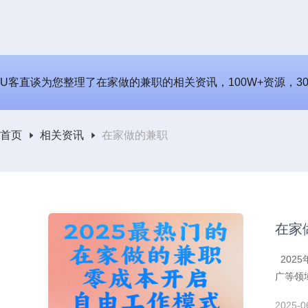
U客直谈为您整理了在家做的兼职的相关资讯，100W+资源，3
首页
相关资讯
在家做的兼职
在家
202
广等领
业”模
2025-0