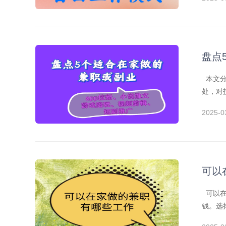
盘点
本文分
处，对
2025-0
可以
可以在
钱。选